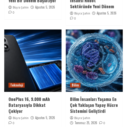
Yeni Bir Dönem Başlatıyor
İnsansı Robot
Sektöründe Yeni Dönem
Ağustos 5, 2026
Büşra Şahin
0
Ağustos 5, 2026
Büşra Şahin
0
Teknoloji
Bilim
OnePlus 16, 9.000 mAh
Bilim İnsanları Yaşama En
Bataryasıyla Dikkat
Çok Yaklaşan Yapay Hücre
Çekiyor
Sistemini Geliştirdi
Ağustos 5, 2026
Büşra Şahin
Büşra Şahin
Temmuz 25, 2026
0
0