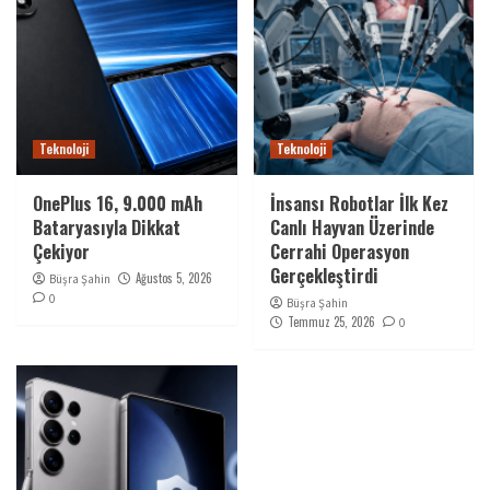
Teknoloji
Teknoloji
OnePlus 16, 9.000 mAh
İnsansı Robotlar İlk Kez
Bataryasıyla Dikkat
Canlı Hayvan Üzerinde
Çekiyor
Cerrahi Operasyon
Gerçekleştirdi
Ağustos 5, 2026
Büşra Şahin
0
Büşra Şahin
Temmuz 25, 2026
0