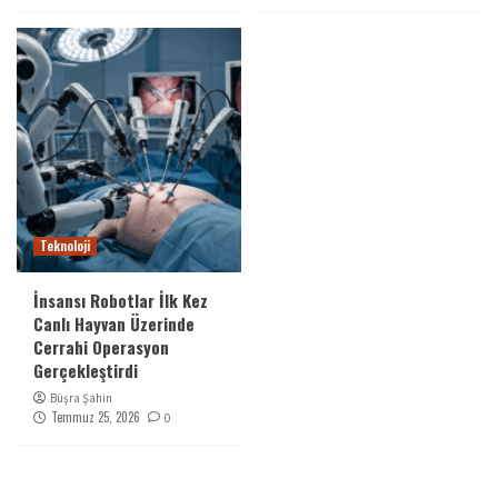
Teknoloji
İnsansı Robotlar İlk Kez
Canlı Hayvan Üzerinde
Cerrahi Operasyon
Gerçekleştirdi
Büşra Şahin
Temmuz 25, 2026
0