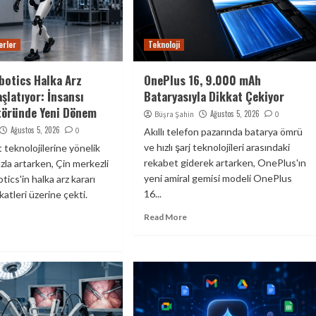
erler
Teknoloji
botics Halka Arz
OnePlus 16, 9.000 mAh
şlatıyor: İnsansı
Bataryasıyla Dikkat Çekiyor
töründe Yeni Dönem
Ağustos 5, 2026
Büşra Şahin
0
Ağustos 5, 2026
0
Akıllı telefon pazarında batarya ömrü
ve hızlı şarj teknolojileri arasındaki
 teknolojilerine yönelik
rekabet giderek artarken, OnePlus'ın
hızla artarken, Çin merkezli
yeni amiral gemisi modeli OnePlus
ics'in halka arz kararı
16...
atleri üzerine çekti.
Read More