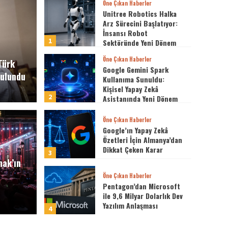
Öne Çıkan Haberler
Unitree Robotics Halka
Arz Sürecini Başlatıyor:
İnsansı Robot
1
Sektöründe Yeni Dönem
Öne Çıkan Haberler
Türk
Google Gemini Spark
bulundu
Kullanıma Sunuldu:
Kişisel Yapay Zekâ
2
Asistanında Yeni Dönem
Öne Çıkan Haberler
cs Halka Arz Sürecini
Google’ın Yapay Zekâ
Özetleri İçin Almanya’dan
Teknoloji
Dikkat Çeken Karar
sansı Robot Sektöründe
OneP
3
mak’ın
Dikk
Öne Çıkan Haberler
Pentagon’dan Microsoft
ile 9,6 Milyar Dolarlık Dev
Büşra Şahin
Yazılım Anlaşması
4
Öne Çıkan Haberler