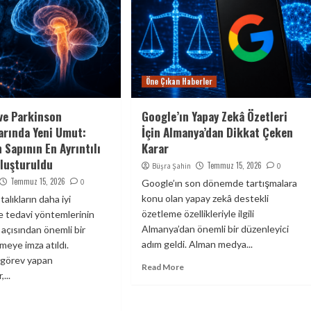
Öne Çıkan Haberler
ve Parkinson
Google’ın Yapay Zekâ Özetleri
arında Yeni Umut:
İçin Almanya’dan Dikkat Çeken
 Sapının En Ayrıntılı
Karar
Oluşturuldu
Temmuz 15, 2026
Büşra Şahin
0
Temmuz 15, 2026
0
Google’ın son dönemde tartışmalara
konu olan yapay zekâ destekli
talıkların daha iyi
özetleme özellikleriyle ilgili
ve tedavi yöntemlerinin
Almanya’dan önemli bir düzenleyici
i açısından önemli bir
adım geldi. Alman medya...
şmeye imza atıldı.
 görev yapan
Read More
...