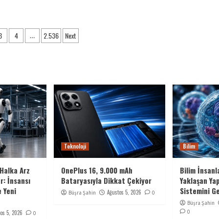
3
4
2.536
Next
…
aması
Teknoloji
Bilim
Halka Arz
OnePlus 16, 9.000 mAh
Bilim İnsanl
r: İnsansı
Bataryasıyla Dikkat Çekiyor
Yaklaşan Ya
 Yeni
Sistemini Ge
Ağustos 5, 2026
Büşra Şahin
0
Büşra Şahin
0
os 5, 2026
0