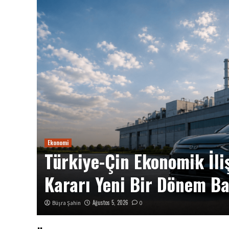
van
Ekonomi
Türkiye-Çin Ekonomik İli
Kararı Yeni Bir Dönem Ba
Ağustos 5, 2026
Büşra Şahin
0