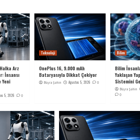
Teknoloji
Bilim
Halka Arz
OnePlus 16, 9.000 mAh
Bilim İnsanl
r: İnsansı
Bataryasıyla Dikkat Çekiyor
Yaklaşan Ya
 Yeni
Sistemini Ge
Ağustos 5, 2026
Büşra Şahin
0
Büşra Şahin
0
os 5, 2026
0