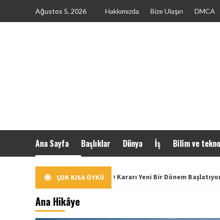
Skip
Ağustos 5, 2026
Hakkımızda
Bize Ulaşın
DMCA
to
content
Ana Sayfa
Başlıklar
Dünya
İş
Bilim ve tekno
mik İlişkilerinde BYD Kararı Yeni Bir Dönem Başlatıyor
ÇOK KISA ÖYKÜ
Ana Hikâye