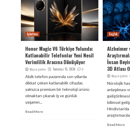
İşletme
Sağlık
Honor Magic V6 Türkiye Yolunda:
Alzheimer 
Katlanabilir Telefonlar Yeni Nesil
Araştırmal
Verimlilik Aracına Dönüşüyor
İnsan Beyin
3D Atlası 
Temmuz 15, 2026
Büşra Şahin
0
Akıllı telefon pazarında son yıllarda
Büşra Şahin
dikkat çeken katlanabilir cihazlar,
Nörolojik has
yalnızca premium bir teknoloji ürünü
anlaşılması 
olmaktan çıkarak iş ve günlük
geliştirilmes
yaşamın...
bilimsel geli
Hindistan’da
Read More
araştırmacılar,
Read More