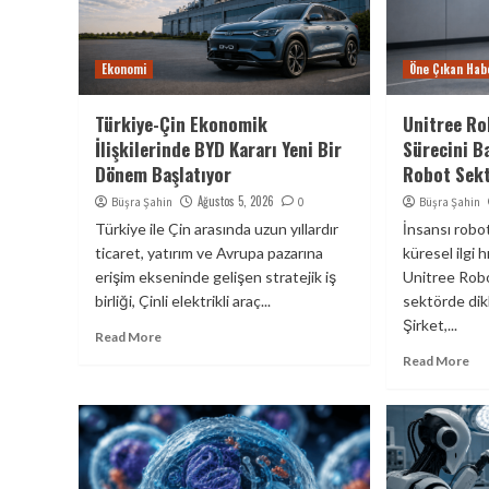
Ekonomi
Öne Çıkan Hab
Türkiye-Çin Ekonomik
Unitree Ro
İlişkilerinde BYD Kararı Yeni Bir
Sürecini Ba
Dönem Başlatıyor
Robot Sek
Ağustos 5, 2026
Büşra Şahin
0
Büşra Şahin
Türkiye ile Çin arasında uzun yıllardır
İnsansı robot
ticaret, yatırım ve Avrupa pazarına
küresel ilgi 
erişim ekseninde gelişen stratejik iş
Unitree Robot
birliği, Çinli elektrikli araç...
sektörde dikk
Şirket,...
Read More
Read More