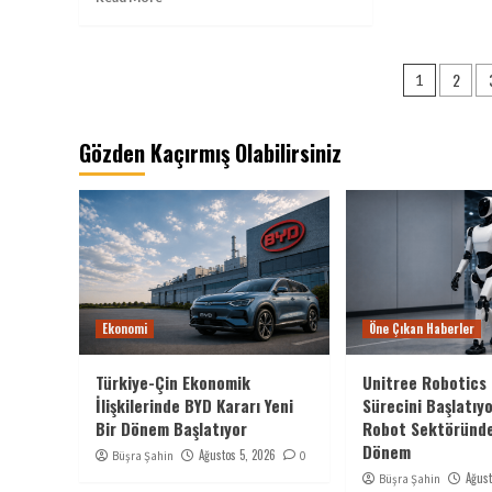
Yazı
2
1
sayfal
Gözden Kaçırmış Olabilirsiniz
Ekonomi
Öne Çıkan Haberler
Türkiye-Çin Ekonomik
Unitree Robotics 
İlişkilerinde BYD Kararı Yeni
Sürecini Başlatıyo
Bir Dönem Başlatıyor
Robot Sektöründe
Dönem
Ağustos 5, 2026
Büşra Şahin
0
Ağust
Büşra Şahin