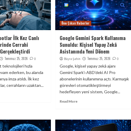
Öne Çıkan Haberler
otlar İlk Kez Canlı
Google Gemini Spark Kullanıma
rinde Cerrahi
Sunuldu: Kişisel Yapay Zekâ
Gerçekleştirdi
Asistanında Yeni Dönem
Temmuz 25, 2026
Temmuz 25, 2026
0
Büşra Şahin
0
 teknolojileri hızla
Google, kişisel yapay zekâ ajanı
evam ederken, bu alanda
Gemini Spark'ı ABD'deki AI Pro
arıya imza atıldı. İlk kez
abonelerinin kullanımına açtı. Karmaşık
lar, cerrahların uzaktan...
görevleri otomatikleştirmeyi
hedefleyen yeni sistem, Google...
Read More