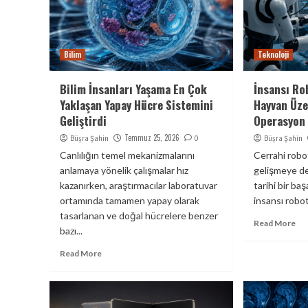
Bilim
Teknoloji
Bilim İnsanları Yaşama En Çok
İnsansı Rob
Yaklaşan Yapay Hücre Sistemini
Hayvan Üze
Geliştirdi
Operasyon 
Temmuz 25, 2026
Büşra Şahin
0
Büşra Şahin
Canlılığın temel mekanizmalarını
Cerrahi robot
anlamaya yönelik çalışmalar hız
gelişmeye d
kazanırken, araştırmacılar laboratuvar
tarihi bir baş
ortamında tamamen yapay olarak
insansı robot
tasarlanan ve doğal hücrelere benzer
Read More
bazı...
Read More