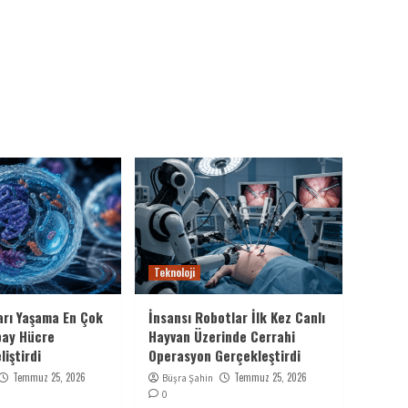
Teknoloji
arı Yaşama En Çok
İnsansı Robotlar İlk Kez Canlı
pay Hücre
Hayvan Üzerinde Cerrahi
liştirdi
Operasyon Gerçekleştirdi
Temmuz 25, 2026
Temmuz 25, 2026
Büşra Şahin
0