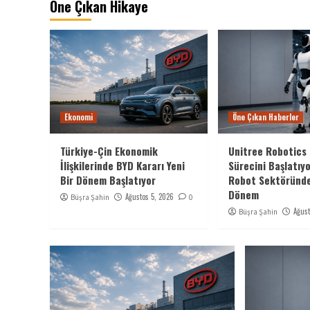
Öne Çıkan Hikaye
Ekonomi
Öne Çıkan Haberler
Türkiye-Çin Ekonomik
Unitree Robotics 
İlişkilerinde BYD Kararı Yeni
Sürecini Başlatıyo
Bir Dönem Başlatıyor
Robot Sektöründe
Dönem
Ağustos 5, 2026
Büşra Şahin
0
Ağust
Büşra Şahin