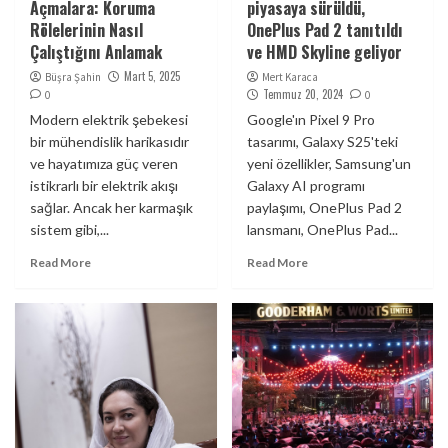
Açmalara: Koruma
piyasaya sürüldü,
Rölelerinin Nasıl
OnePlus Pad 2 tanıtıldı
Çalıştığını Anlamak
ve HMD Skyline geliyor
Mart 5, 2025
Büşra Şahin
Mert Karaca
Temmuz 20, 2024
0
0
Modern elektrik şebekesi
Google'ın Pixel 9 Pro
bir mühendislik harikasıdır
tasarımı, Galaxy S25'teki
ve hayatımıza güç veren
yeni özellikler, Samsung'un
istikrarlı bir elektrik akışı
Galaxy AI programı
sağlar. Ancak her karmaşık
paylaşımı, OnePlus Pad 2
sistem gibi,...
lansmanı, OnePlus Pad...
Read More
Read More