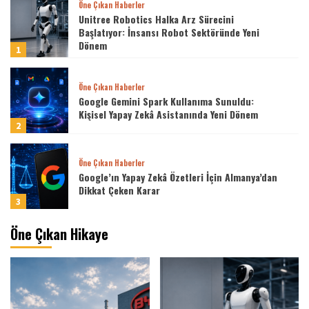
Öne Çıkan Haberler
Unitree Robotics Halka Arz Sürecini
Başlatıyor: İnsansı Robot Sektöründe Yeni
Dönem
1
Öne Çıkan Haberler
Google Gemini Spark Kullanıma Sunuldu:
Kişisel Yapay Zekâ Asistanında Yeni Dönem
2
Öne Çıkan Haberler
Google’ın Yapay Zekâ Özetleri İçin Almanya’dan
Dikkat Çeken Karar
3
Öne Çıkan Hikaye
Öne Çıkan Haberler
Pentagon’dan Microsoft ile 9,6 Milyar Dolarlık
Dev Yazılım Anlaşması
4