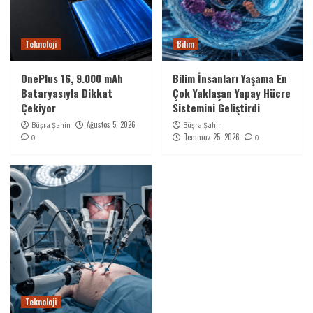
Öne Çıkan Haberler
Pentagon’dan Microsoft ile 9,6 Milyar Dolarlık
Dev Yazılım Anlaşması
4
Teknoloji
Bilim
OnePlus 16, 9.000 mAh
Bilim İnsanları Yaşama En
Öne Çıkan Haberler
İsrail Basını Türkiye’nin Füze Hamlesini
Bataryasıyla Dikkat
Çok Yaklaşan Yapay Hücre
Gündeme Taşıdı: “Süper Güç Kulübüne Katıldı”
Çekiyor
Sistemini Geliştirdi
5
Ağustos 5, 2026
Büşra Şahin
Büşra Şahin
Temmuz 25, 2026
0
0
Teknoloji