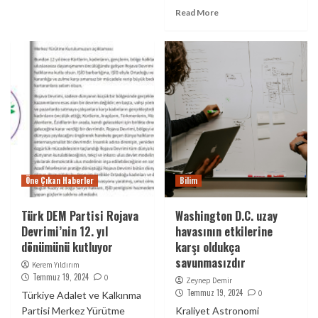
Read More
Öne Çıkan Haberler
Bilim
Türk DEM Partisi Rojava
Washington D.C. uzay
Devrimi’nin 12. yıl
havasının etkilerine
dönümünü kutluyor
karşı oldukça
savunmasızdır
Kerem Yıldırım
Temmuz 19, 2024
0
Zeynep Demir
Temmuz 19, 2024
0
Türkiye Adalet ve Kalkınma
Partisi Merkez Yürütme
Kraliyet Astronomi