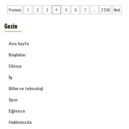
Yazı
Previous
1
2
3
5
6
7
2.536
Next
4
…
sayfalaması
Gezin
Ana Sayfa
Başlıklar
Dünya
İş
Bilim ve teknoloji
Spor
Eğlence
Hakkımızda