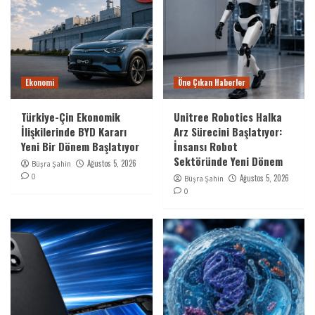
Ekonomi
Öne Çıkan Haberler
Türkiye-Çin Ekonomik
Unitree Robotics Halka
İlişkilerinde BYD Kararı
Arz Sürecini Başlatıyor:
Yeni Bir Dönem Başlatıyor
İnsansı Robot
Sektöründe Yeni Dönem
Ağustos 5, 2026
Büşra Şahin
0
Ağustos 5, 2026
Büşra Şahin
0