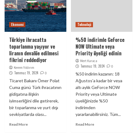
Ekonomi
Teknoloji
Türkiye ihracatta
%50 indirimle GeForce
toparlanma yaşıyor ve
NOW Ultimate veya
liranın devalüe edilmesi
Priority üyeliği edinin
fikrini reddediyor
Mert Karaca
Temmuz 19, 2024
0
Kerem Yıldırım
Temmuz 19, 2024
0
%50 indirim kazanın: 18
Ticaret Bakanı Ömer Polat
Ağustos'a kadar bir veya
Cuma günü Türk ihracatının
altı aylık GeForce NOW
gidişatına ilişkin
Priority veya Ultimate
iyimserliğini dile getirerek,
üyeliğinizde %50
bir toparlanma ve yurt dışı
indirimden
sevkiyatlarda olası...
yararlanabilirsiniz. Tüm...
Read More
Read More