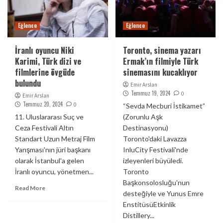
Eğlence
Eğlence
İranlı oyuncu Niki
Toronto, sinema yazarı
Karimi, Türk dizi ve
Ermak’ın filmiyle Türk
filmlerine övgüde
sinemasını kucaklıyor
bulundu
Emir Arslan
Temmuz 19, 2024
0
Emir Arslan
Temmuz 20, 2024
0
“Sevda Mecburi İstikamet”
11. Uluslararası Suç ve
(Zorunlu Aşk
Ceza Festivali Altın
Destinasyonu)
Standart Uzun Metraj Film
Toronto'daki Lavazza
Yarışması'nın jüri başkanı
InluCity Festivali'nde
olarak İstanbul'a gelen
izleyenleri büyüledi.
İranlı oyuncu, yönetmen...
Toronto
Başkonsolosluğu'nun
Read More
desteğiyle ve Yunus Emre
EnstitüsüEtkinlik
Distillery...