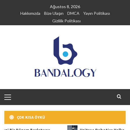
Skip
Ağustos 8, 2026
to
Hakkımızda
Bize Ulaşın
DMCA
Yayın Politikası
content
Gizlilik Politikası
Primary
Menu
ÇOK KISA ÖYKÜ
nem Başlatıyor
Unitree Robotics Halka Arz Sürecini B