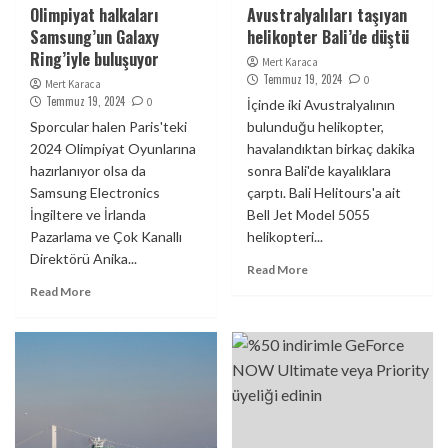
Olimpiyat halkaları
Avustralyalıları taşıyan
Samsung’un Galaxy
helikopter Bali’de düştü
Ring’iyle buluşuyor
Mert Karaca
Temmuz 19, 2024
0
Mert Karaca
Temmuz 19, 2024
0
İçinde iki Avustralyalının
Sporcular halen Paris'teki
bulunduğu helikopter,
2024 Olimpiyat Oyunlarına
havalandıktan birkaç dakika
hazırlanıyor olsa da
sonra Bali'de kayalıklara
Samsung Electronics
çarptı. Bali Helitours'a ait
İngiltere ve İrlanda
Bell Jet Model 5055
Pazarlama ve Çok Kanallı
helikopteri...
Direktörü Anika...
Read More
Read More