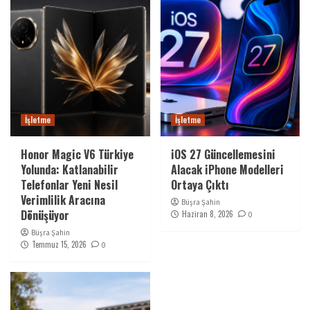
İşletme
İşletme
Honor Magic V6 Türkiye
iOS 27 Güncellemesini
Yolunda: Katlanabilir
Alacak iPhone Modelleri
Telefonlar Yeni Nesil
Ortaya Çıktı
Verimlilik Aracına
Büşra Şahin
Dönüşüyor
Haziran 8, 2026
0
Büşra Şahin
Temmuz 15, 2026
0