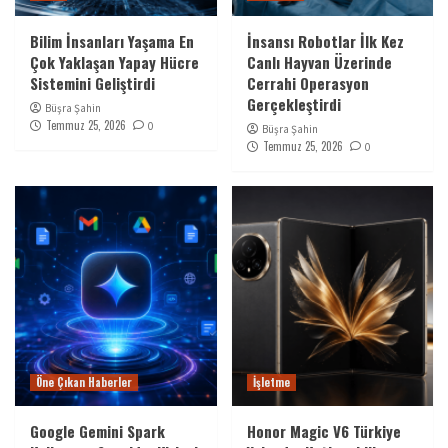
Bilim İnsanları Yaşama En
İnsansı Robotlar İlk Kez
Çok Yaklaşan Yapay Hücre
Canlı Hayvan Üzerinde
Sistemini Geliştirdi
Cerrahi Operasyon
Gerçekleştirdi
Büşra Şahin
Temmuz 25, 2026
0
Büşra Şahin
Temmuz 25, 2026
0
Öne Çıkan Haberler
İşletme
Google Gemini Spark
Honor Magic V6 Türkiye