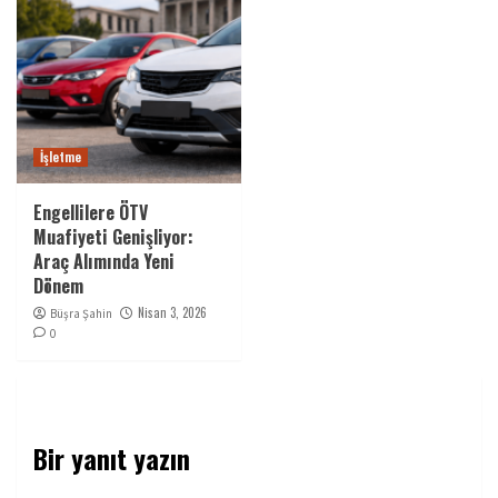
İşletme
Engellilere ÖTV
Muafiyeti Genişliyor:
Araç Alımında Yeni
Dönem
Nisan 3, 2026
Büşra Şahin
0
Bir yanıt yazın