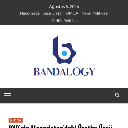
Skip
Ağustos 5, 2026
to
Hakkımızda
Bize Ulaşın
DMCA
Yayın Politikası
content
Gizlilik Politikası
Primary
Menu
İşletme
BYD’nin Macaristan’daki Üretim Üssü