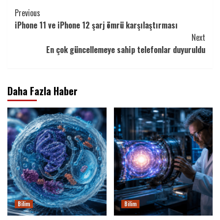
Continue
Previous
iPhone 11 ve iPhone 12 şarj ömrü karşılaştırması
Reading
Next
En çok güncellemeye sahip telefonlar duyuruldu
Daha Fazla Haber
Bilim
Bilim