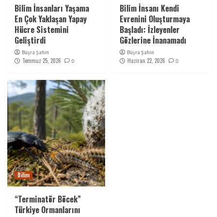
Bilim İnsanları Yaşama
Bilim İnsanı Kendi
En Çok Yaklaşan Yapay
Evrenini Oluşturmaya
Hücre Sistemini
Başladı: İzleyenler
Geliştirdi
Gözlerine İnanamadı
Büşra Şahin
Büşra Şahin
Temmuz 25, 2026
Haziran 22, 2026
0
0
Bilim
“Terminatör Böcek”
Türkiye Ormanlarını