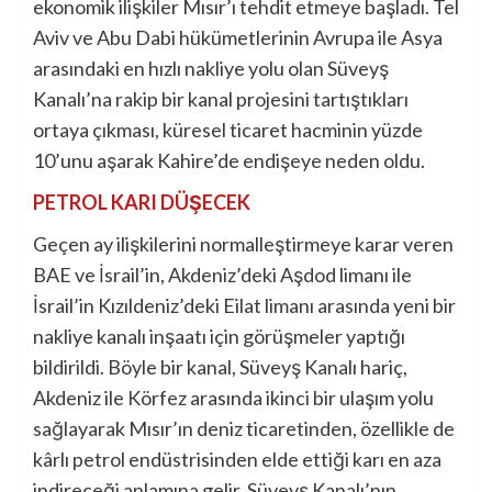
ekonomik ilişkiler Mısır’ı tehdit etmeye başladı. Tel
Aviv ve Abu Dabi hükümetlerinin Avrupa ile Asya
arasındaki en hızlı nakliye yolu olan Süveyş
Kanalı’na rakip bir kanal projesini tartıştıkları
ortaya çıkması, küresel ticaret hacminin yüzde
10’unu aşarak Kahire’de endişeye neden oldu.
PETROL KARI DÜŞECEK
Geçen ay ilişkilerini normalleştirmeye karar veren
BAE ve İsrail’in, Akdeniz’deki Aşdod limanı ile
İsrail’in Kızıldeniz’deki Eilat limanı arasında yeni bir
nakliye kanalı inşaatı için görüşmeler yaptığı
bildirildi. Böyle bir kanal, Süveyş Kanalı hariç,
Akdeniz ile Körfez arasında ikinci bir ulaşım yolu
sağlayarak Mısır’ın deniz ticaretinden, özellikle de
kârlı petrol endüstrisinden elde ettiği karı en aza
indireceği anlamına gelir. Süveyş Kanalı’nın