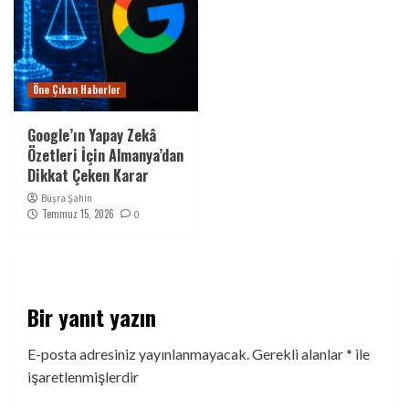
Öne Çıkan Haberler
Google’ın Yapay Zekâ
Özetleri İçin Almanya’dan
Dikkat Çeken Karar
Büşra Şahin
Temmuz 15, 2026
0
Bir yanıt yazın
E-posta adresiniz yayınlanmayacak.
Gerekli alanlar
*
ile
işaretlenmişlerdir