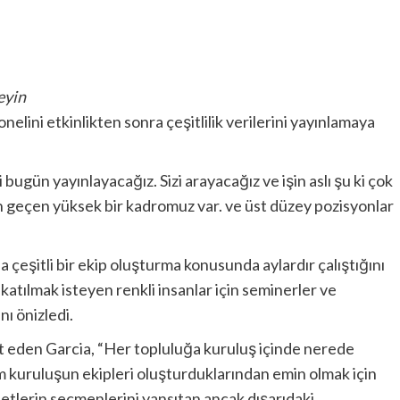
eyin
lini etkinlikten sonra çeşitlilik verilerini yayınlamaya
 bugün yayınlayacağız. Sizi arayacağız ve işin aslı şu ki çok
n geçen yüksek bir kadromuz var. ve üst düzey pozisyonlar
çeşitli bir ekip oluşturma konusunda aylardır çalıştığını
tılmak isteyen renkli insanlar için seminerler ve
nı önizledi.
et eden Garcia, “Her topluluğa kuruluş içinde nerede
m kuruluşun ekipleri oluşturduklarından emin olmak için
letlerin seçmenlerini yansıtan ancak dışarıdaki