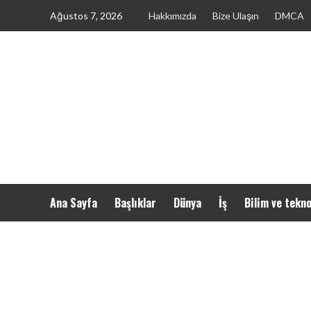
Skip
Ağustos 7, 2026
Hakkımızda
Bize Ulaşın
DMCA
to
content
Ana Sayfa
Başlıklar
Dünya
İş
Bilim ve tekno