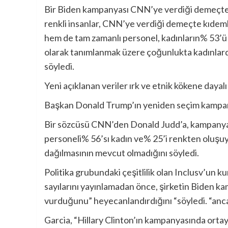
Bir Biden kampanyası CNN’ye verdiği demeçte, 
renkli insanlar, CNN’ye verdiği demeçte kıdemli
hem de tam zamanlı personel, kadınların% 53’ü t
olarak tanımlanmak üzere çoğunlukta kadınlard
söyledi.
Yeni açıklanan veriler ırk ve etnik kökene daya
Başkan Donald Trump’ın yeniden seçim kampanya
Bir sözcüsü CNN’den Donald Judd’a, kampanyanı
personeli% 56’sı kadın ve% 25’i renkten oluşuy
dağılmasının mevcut olmadığını söyledi.
Politika grubundaki çeşitlilik olan Inclusv’un
sayılarını yayınlamadan önce, şirketin Biden ka
vurduğunu” heyecanlandırdığını “söyledi. “anc
Garcia, “Hillary Clinton’ın kampanyasında ortaya 