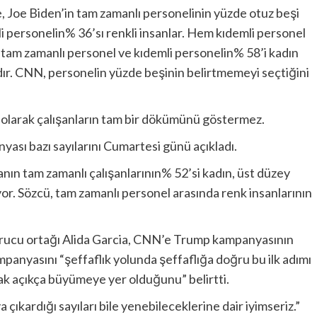
Joe Biden’in tam zamanlı personelinin yüzde otuz beşi
 personelin% ​​36’sı renkli insanlar. Hem kıdemli personel
am zamanlı personel ve kıdemli personelin% ​​58’i kadın
ır. CNN, personelin yüzde beşinin belirtmemeyi seçtiğini
lı olarak çalışanların tam bir dökümünü göstermez.
sı bazı sayılarını Cumartesi günü açıkladı.
n tam zamanlı çalışanlarının% 52’si kadın, üst düzey
or. Sözcü, tam zamanlı personel arasında renk insanlarının
 kurucu ortağı Alida Garcia, CNN’e Trump kampanyasının
mpanyasını “şeffaflık yolunda şeffaflığa doğru bu ilk adımı
ak açıkça büyümeye yer olduğunu” belirtti.
çıkardığı sayıları bile yenebileceklerine dair iyimseriz.”