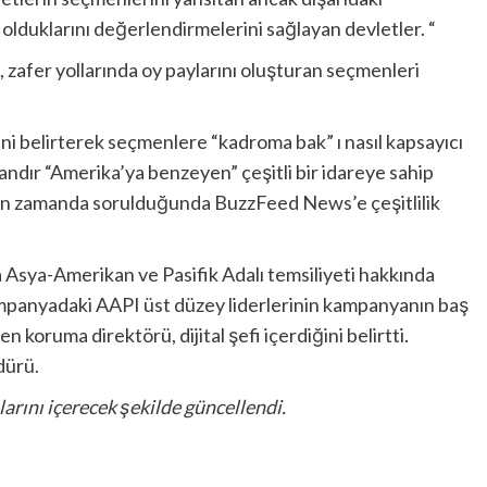
olduklarını değerlendirmelerini sağlayan devletler. “
 zafer yollarında oy paylarını oluşturan seçmenleri
ğini belirterek seçmenlere “kadroma bak” ı nasıl kapsayıcı
andır “Amerika’ya benzeyen” çeşitli bir idareye sahip
kın zamanda sorulduğunda BuzzFeed News’e çeşitlilik
 Asya-Amerikan ve Pasifik Adalı temsiliyeti hakkında
ampanyadaki AAPI üst düzey liderlerinin kampanyanın baş
en koruma direktörü, dijital şefi içerdiğini belirtti.
dürü.
arını içerecek şekilde güncellendi.