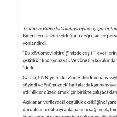
Trump ve Biden kafa kafaya oylamayı görüntül
Biden soru-askere olduğunu doğruladı ve persone
yönlendirdi.
“Bu görüşmeyi bitirdiğimizde çeşitlilik verilerini
çeşitli bir kadromuz var. Ve yönetim kurulunda
“dedi.
Garcia, CNN’ye Inclusv’un Biden kampanyasıyla 
söyledi ve önümüzdeki haftalarda kampanyaya ka
etkinlikler düzenlemek için birlikte çalışacakları
Açıklanan verilerdeki özgüllük eksikliğine işar
durduklarını daha iyi anlamalarını sağlamak, he
kendi kendini yansıtması için çok önemlidir. dev