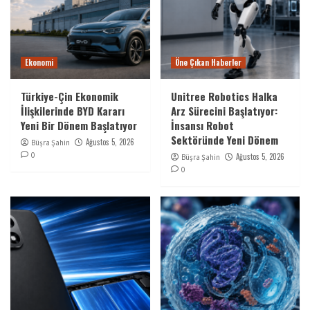
Ekonomi
Öne Çıkan Haberler
Türkiye-Çin Ekonomik
Unitree Robotics Halka
İlişkilerinde BYD Kararı
Arz Sürecini Başlatıyor:
Yeni Bir Dönem Başlatıyor
İnsansı Robot
Sektöründe Yeni Dönem
Ağustos 5, 2026
Büşra Şahin
0
Ağustos 5, 2026
Büşra Şahin
0