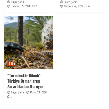
Büşra Şahin
Büşra Şahin
Temmuz 25, 2026
Haziran 22, 2026
0
0
Bilim
“Terminatör Böcek”
Türkiye Ormanlarını
Zararlılardan Koruyor
Mayıs 28, 2026
Büşra Şahin
0