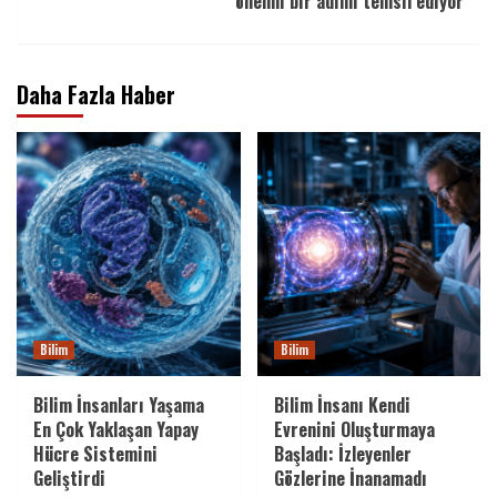
önemli bir adımı temsil ediyor
Daha Fazla Haber
Bilim
Bilim
Bilim İnsanları Yaşama
Bilim İnsanı Kendi
En Çok Yaklaşan Yapay
Evrenini Oluşturmaya
Hücre Sistemini
Başladı: İzleyenler
Geliştirdi
Gözlerine İnanamadı