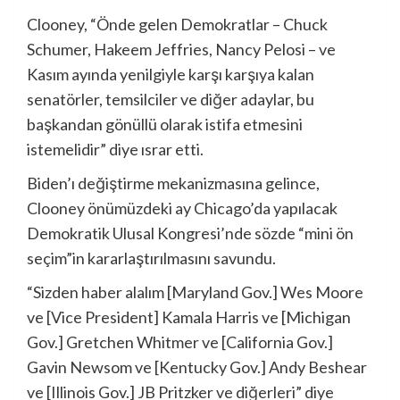
Clooney, “Önde gelen Demokratlar – Chuck
Schumer, Hakeem Jeffries, Nancy Pelosi – ve
Kasım ayında yenilgiyle karşı karşıya kalan
senatörler, temsilciler ve diğer adaylar, bu
başkandan gönüllü olarak istifa etmesini
istemelidir” diye ısrar etti.
Biden’ı değiştirme mekanizmasına gelince,
Clooney önümüzdeki ay Chicago’da yapılacak
Demokratik Ulusal Kongresi’nde sözde “mini ön
seçim”in kararlaştırılmasını savundu.
“Sizden haber alalım [Maryland Gov.] Wes Moore
ve [Vice President] Kamala Harris ve [Michigan
Gov.] Gretchen Whitmer ve [California Gov.]
Gavin Newsom ve [Kentucky Gov.] Andy Beshear
ve [Illinois Gov.] JB Pritzker ve diğerleri” diye