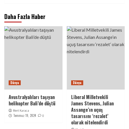
Daha Fazla Haber
Dünya
Dünya
Avustralyalıları taşıyan
Liberal Milletvekili
helikopter Bali’de düştü
James Stevens, Julian
Assange’ın uçuş
Mert Karaca
tasarısını ‘rezalet’
Temmuz 19, 2024
0
olarak nitelendirdi