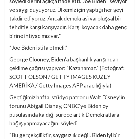
söylediklerini açıkça ifade etti. Joe Biden’ı seviyor
ve saygı duyuyoruz. Ülkemiz için yaptığı her şeyi
takdir ediyoruz. Ancak demokrasi varoluşsal bir
tehditle karşı karşıyadır. Karşı koyacak daha genç
birine ihtiyacımız var.”
“Joe Biden istifa etmeli.”
George Clooney, Biden’a başkanlık yarışından
çekilme çağrısı yapıyor: “Kazanamaz.” (Fotoğraf:
SCOTT OLSON / GETTY IMAGES KUZEY
AMERİKA / Getty Images AFP aracılığıyla)
Geçtiğimiz hafta, stüdyo patronu Walt Disney’in
torunu Abigail Disney, CNBC’ye Biden oy
pusulasında kaldığı sürece artık Demokratlara
bağış yapmayacağını söyledi.
“Bu gerçekçiliktir, saygısızlık değil. Biden iyi bir