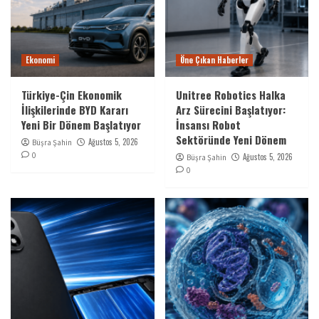
Ekonomi
Öne Çıkan Haberler
Türkiye-Çin Ekonomik
Unitree Robotics Halka
İlişkilerinde BYD Kararı
Arz Sürecini Başlatıyor:
Yeni Bir Dönem Başlatıyor
İnsansı Robot
Sektöründe Yeni Dönem
Ağustos 5, 2026
Büşra Şahin
0
Ağustos 5, 2026
Büşra Şahin
0