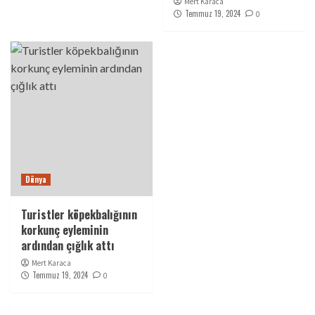
Mert Karaca
Temmuz 19, 2024
0
Dünya
Turistler köpekbalığının
korkunç eyleminin
ardından çığlık attı
Mert Karaca
Temmuz 19, 2024
0