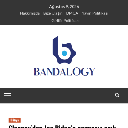
Skip
Ağustos 9, 2026
to
Hakkımızda
Bize Ulaşın
DMCA
Yayın Politikası
content
Gizlilik Politikası
Primary
Menu
Dünya
Clooney’den Joe Biden’a acımasız açık