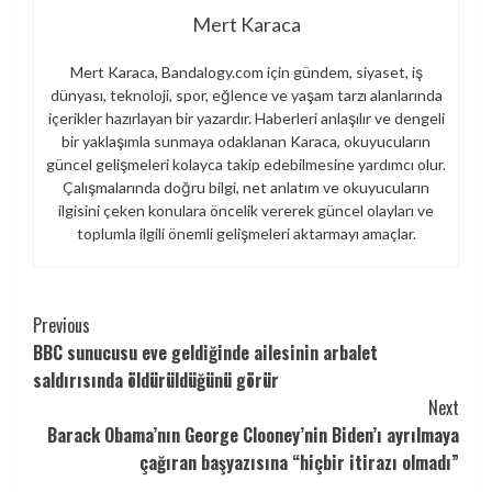
Mert Karaca
Mert Karaca, Bandalogy.com için gündem, siyaset, iş
dünyası, teknoloji, spor, eğlence ve yaşam tarzı alanlarında
içerikler hazırlayan bir yazardır. Haberleri anlaşılır ve dengeli
bir yaklaşımla sunmaya odaklanan Karaca, okuyucuların
güncel gelişmeleri kolayca takip edebilmesine yardımcı olur.
Çalışmalarında doğru bilgi, net anlatım ve okuyucuların
ilgisini çeken konulara öncelik vererek güncel olayları ve
toplumla ilgili önemli gelişmeleri aktarmayı amaçlar.
Continue
Previous
BBC sunucusu eve geldiğinde ailesinin arbalet
Reading
saldırısında öldürüldüğünü görür
Next
Barack Obama’nın George Clooney’nin Biden’ı ayrılmaya
çağıran başyazısına “hiçbir itirazı olmadı”