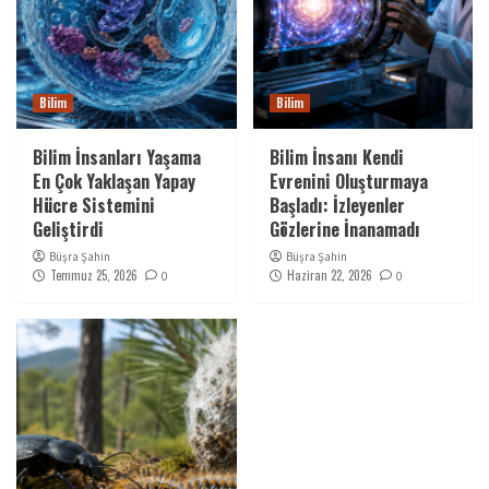
Bilim
Bilim
Bilim İnsanları Yaşama
Bilim İnsanı Kendi
En Çok Yaklaşan Yapay
Evrenini Oluşturmaya
Hücre Sistemini
Başladı: İzleyenler
Geliştirdi
Gözlerine İnanamadı
Büşra Şahin
Büşra Şahin
Temmuz 25, 2026
Haziran 22, 2026
0
0