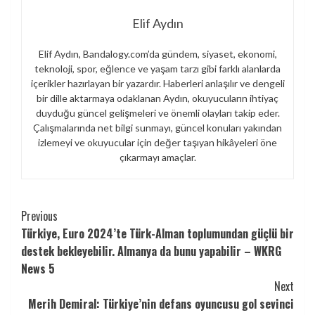
Elif Aydın
Elif Aydın, Bandalogy.com’da gündem, siyaset, ekonomi,
teknoloji, spor, eğlence ve yaşam tarzı gibi farklı alanlarda
içerikler hazırlayan bir yazardır. Haberleri anlaşılır ve dengeli
bir dille aktarmaya odaklanan Aydın, okuyucuların ihtiyaç
duyduğu güncel gelişmeleri ve önemli olayları takip eder.
Çalışmalarında net bilgi sunmayı, güncel konuları yakından
izlemeyi ve okuyucular için değer taşıyan hikâyeleri öne
çıkarmayı amaçlar.
Continue
Previous
Türkiye, Euro 2024’te Türk-Alman toplumundan güçlü bir
Reading
destek bekleyebilir. Almanya da bunu yapabilir – WKRG
News 5
Next
Merih Demiral: Türkiye’nin defans oyuncusu gol sevinci