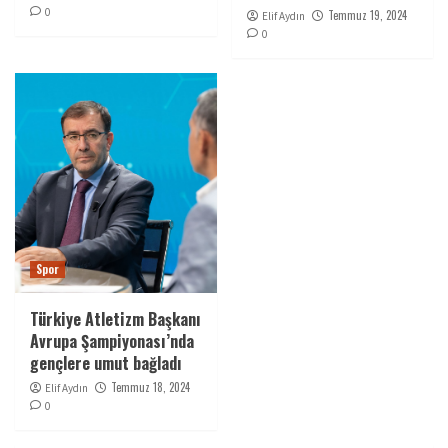
0
Temmuz 19, 2024
Elif Aydın
0
Spor
Türkiye Atletizm Başkanı
Avrupa Şampiyonası’nda
gençlere umut bağladı
Temmuz 18, 2024
Elif Aydın
0