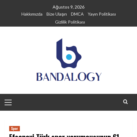
Skip
Ağustos 9, 2026
to
Hakkımızda
Bize Ulaşın
DMCA
Yayın Politikası
content
Gizlilik Politikası
Primary
Menu
Spor
Efsanevi Türk spor yorumcusunun 61