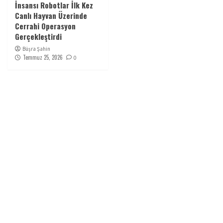
İnsansı Robotlar İlk Kez
Canlı Hayvan Üzerinde
Cerrahi Operasyon
Gerçekleştirdi
Büşra Şahin
Temmuz 25, 2026
0