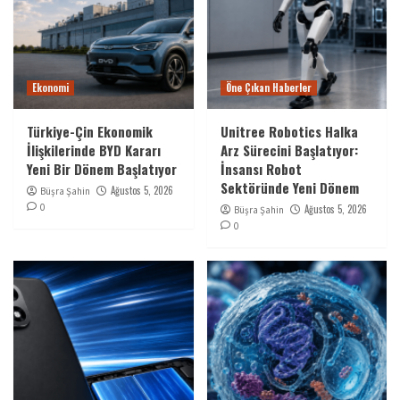
Ekonomi
Öne Çıkan Haberler
Türkiye-Çin Ekonomik
Unitree Robotics Halka
İlişkilerinde BYD Kararı
Arz Sürecini Başlatıyor:
Yeni Bir Dönem Başlatıyor
İnsansı Robot
Sektöründe Yeni Dönem
Ağustos 5, 2026
Büşra Şahin
0
Ağustos 5, 2026
Büşra Şahin
0