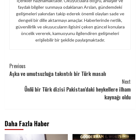
içerikler hazırlamaktadır. Okuyuculara doğru, anlaşılır ve
faydalı bilgiler sunmaya odaklanan Arslan, gündemdeki
gelişmeleri yakından takip ederek önemli olayları sade ve
dengeli bir dille aktarmayı amaçlar. Haberlerinde netlik,
güvenilirlik ve okuyucuların ilgisini çeken güncel konulara
öncelik vererek, kamuoyunu ilgilendiren gelişmeleri
erişilebilir bir şekilde paylaşmaktadır.
Continue
Previous
Aşka ve umutsuzluğa takıntılı bir Türk masalı
Reading
Next
Ünlü bir Türk dizisi Pakistan’daki heykellere ilham
kaynağı oldu
Daha Fazla Haber