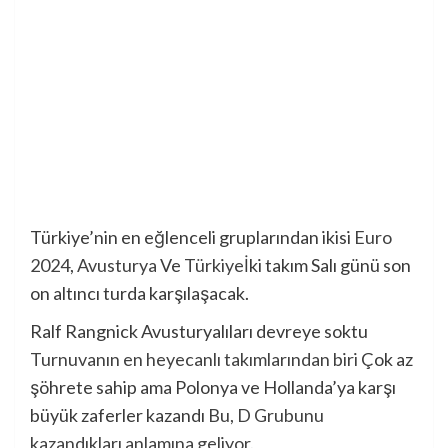
Türkiye’nin en eğlenceli gruplarından ikisi
Euro
2024
,
Avusturya
Ve
Türkiye
İki takım Salı günü son
on altıncı turda karşılaşacak.
Ralf Rangnick Avusturyalıları devreye soktu
Turnuvanın en heyecanlı takımlarından biri
Çok az
şöhrete sahip ama Polonya ve Hollanda’ya karşı
büyük zaferler kazandı
Bu, D Grubunu
kazandıkları anlamına geliyor
.