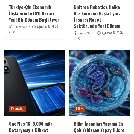
Türkiye-Çin Ekonomik
Unitree Robotics Halka
İlişkilerinde BYD Kararı
Arz Sürecini Başlatıyor:
Yeni Bir Dönem Başlatıyor
İnsansı Robot
Sektöründe Yeni Dönem
Ağustos 5, 2026
Büşra Şahin
0
Ağustos 5, 2026
Büşra Şahin
0
Teknoloji
Bilim
OnePlus 16, 9.000 mAh
Bilim İnsanları Yaşama En
Bataryasıyla Dikkat
Çok Yaklaşan Yapay Hücre