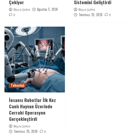
Çekiyor
Sistemini Geliştirdi
Ağustos 5, 2026
Büşra Şahin
Büşra Şahin
Temmuz 25, 2026
0
0
Teknoloji
İnsansı Robotlar İlk Kez
Canlı Hayvan Üzerinde
Cerrahi Operasyon
Gerçekleştirdi
Büşra Şahin
Temmuz 25, 2026
0