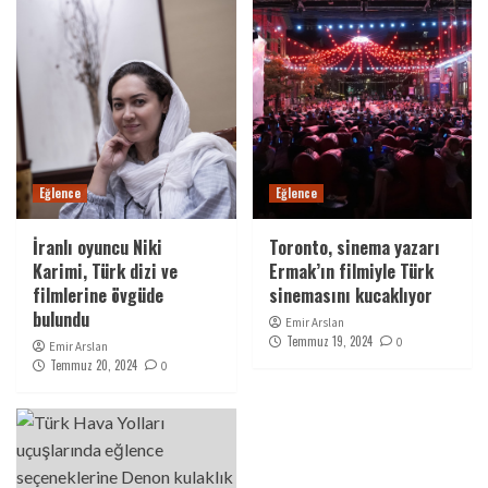
Eğlence
Eğlence
İranlı oyuncu Niki
Toronto, sinema yazarı
Karimi, Türk dizi ve
Ermak’ın filmiyle Türk
filmlerine övgüde
sinemasını kucaklıyor
bulundu
Emir Arslan
Temmuz 19, 2024
0
Emir Arslan
Temmuz 20, 2024
0