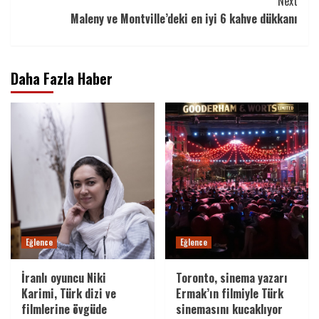
Next
Maleny ve Montville’deki en iyi 6 kahve dükkanı
Daha Fazla Haber
Eğlence
Eğlence
İranlı oyuncu Niki
Toronto, sinema yazarı
Karimi, Türk dizi ve
Ermak’ın filmiyle Türk
filmlerine övgüde
sinemasını kucaklıyor