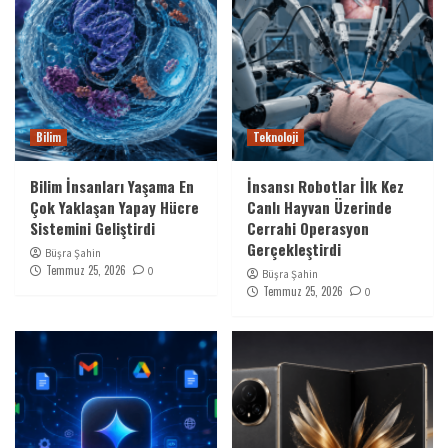
Bilim
Teknoloji
Bilim İnsanları Yaşama En
İnsansı Robotlar İlk Kez
Çok Yaklaşan Yapay Hücre
Canlı Hayvan Üzerinde
Sistemini Geliştirdi
Cerrahi Operasyon
Gerçekleştirdi
Büşra Şahin
Temmuz 25, 2026
0
Büşra Şahin
Temmuz 25, 2026
0