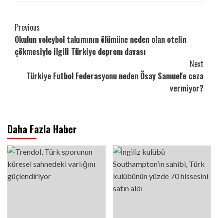
Continue
Previous
Okulun voleybol takımının ölümüne neden olan otelin
Reading
çökmesiyle ilgili Türkiye deprem davası
Next
Türkiye Futbol Federasyonu neden Ösay Samuel'e ceza
vermiyor?
Daha Fazla Haber