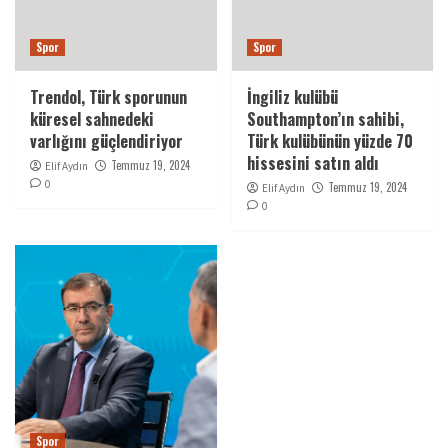
Spor
Spor
Trendol, Türk sporunun
İngiliz kulübü
küresel sahnedeki
Southampton’ın sahibi,
varlığını güçlendiriyor
Türk kulübünün yüzde 70
hissesini satın aldı
Temmuz 19, 2024
Elif Aydın
0
Temmuz 19, 2024
Elif Aydın
0
Spor