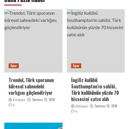
Spor
Spor
Trendol, Türk sporunun
İngiliz kulübü
küresel sahnedeki
Southampton’ın sahibi,
varlığını güçlendiriyor
Türk kulübünün yüzde 70
hissesini satın aldı
Temmuz 19, 2024
Elif Aydın
0
Temmuz 19, 2024
Elif Aydın
0