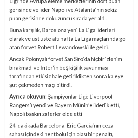
Ligi’nde Avrupa eleme merkezlerinin dört puan
gerisinde ve lider Napoli ve Atalanta’nın sekiz
puan gerisinde dokuzuncu sırada yer aldı.
Buna karşılık, Barcelona yeni La Liga liderleri
olarak ve üst üste altı hafta La Liga maçlarında gol
atan forvet Robert Lewandowski ile geldi.
Ancak Polonyalı forvet San Siro’da hiçbir izlenim
bırakmadı ve Inter’in beş kişilik savunması
tarafından etkisiz hale getirildikten sonra kaleye
şut çekmeden maçı bitirdi.
Ayrıca okuyun:
Şampiyonlar Ligi: Liverpool
Rangers’ı yendi ve Bayern Münih’e liderlik etti,
Napoli baskın zaferler elde etti
24. dakikada Barcelona, ​​Eric Garcia’nın ceza
sahası içindeki hentbolu için olası bir penaltı,