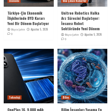
Ekonomi
Öne Çıkan Haberler
Türkiye-Çin Ekonomik
Unitree Robotics Halka
İlişkilerinde BYD Kararı
Arz Sürecini Başlatıyor:
Yeni Bir Dönem Başlatıyor
İnsansı Robot
Sektöründe Yeni Dönem
Ağustos 5, 2026
Büşra Şahin
0
Ağustos 5, 2026
Büşra Şahin
0
Teknoloji
Bilim
OnePlus 16, 9.000 mAh
Bilim İnsanları Yaşama En