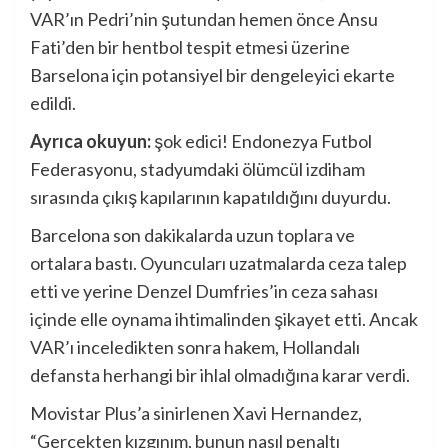
VAR’ın Pedri’nin şutundan hemen önce Ansu
Fati’den bir hentbol tespit etmesi üzerine
Barselona için potansiyel bir dengeleyici ekarte
edildi.
Ayrıca okuyun:
şok edici! Endonezya Futbol
Federasyonu, stadyumdaki ölümcül izdiham
sırasında çıkış kapılarının kapatıldığını duyurdu.
Barcelona son dakikalarda uzun toplara ve
ortalara bastı. Oyuncuları uzatmalarda ceza talep
etti ve yerine Denzel Dumfries’in ceza sahası
içinde elle oynama ihtimalinden şikayet etti. Ancak
VAR’ı inceledikten sonra hakem, Hollandalı
defansta herhangi bir ihlal olmadığına karar verdi.
Movistar Plus’a sinirlenen Xavi Hernandez,
“Gerçekten kızgınım, bunun nasıl penaltı