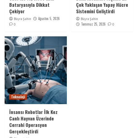
Bataryasıyla Dikkat
Çok Yaklaşan Yapay Hücre
Çekiyor
Sistemini Geliştirdi
Ağustos 5, 2026
Büşra Şahin
Büşra Şahin
Temmuz 25, 2026
0
0
Teknoloji
İnsansı Robotlar İlk Kez
Canlı Hayvan Üzerinde
Cerrahi Operasyon
Gerçekleştirdi