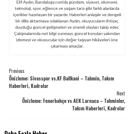
Elif Aydın, Bandalogy.com’da gündem, siyaset, ekonomi,
teknoloji, spor, eğlence ve yaşam tarzı gibi farklı alanlarda
içerikler hazırlayan bir yazardır. Haberleri anlaşılır ve dengeli
bir dille aktarmaya odaklanan Aydın, okuyucuların ihtiyaç
duyduğu güncel gelişmeleri ve önemli olayları takip eder.
Çalışmalarında net bilgi sunmayı, güncel konuları yakından
izlemeyi ve okuyucular için değer taşıyan hikâyeleri öne
çıkarmayı amaçlar.
Continue
Previous
Önizleme: Sivasspor vs.KF Ballkani – Tahmin, Takım
Reading
Haberleri, Kadrolar
Next
Önizleme: Fenerbahçe vs AEK Larnaca – Tahminler,
Takım Haberleri, Kadrolar
Daha Fazla Haber