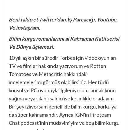
Beni takip et
Twitter'dan
,
İş Parçacığı
,
Youtube
,
Ve
instagram
.
Bilim kurgu romanlarımı al
Kahraman Katil serisi
Ve
Dünya üçlemesi
.
10 yılı aşkın bir süredir Forbes için video oyunları,
TV ve filmler hakkında yazıyorum ve Rotten
Tomatoes ve Metacritic hakkındaki
incelemelerimi görmüş olabilirsiniz. Her türlü
konsol ve PC oyunuyla ilgileniyorum, ancak konu
yağma veya silahlı saldırı ise kesinlikle oradayım.
Bir şey izliyorsam genellikle bilim kurgu, korku ya
da süper kahramandır. Ayrıca IGN'in Fireteam
Chat podcast'inin müdavimiyim ve beş bilim kurgu