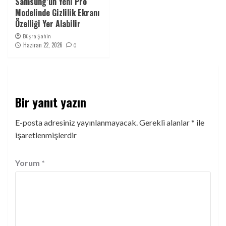
Samsung’un Yeni Pro
Modelinde Gizlilik Ekranı
Özelliği Yer Alabilir
Büşra Şahin
Haziran 22, 2026
0
Bir yanıt yazın
E-posta adresiniz yayınlanmayacak.
Gerekli alanlar
*
ile
işaretlenmişlerdir
Yorum
*