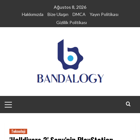
Skip
Ağustos 8, 2026
to
Hakkımızda
Bize Ulaşın
DMCA
Yayın Politikası
content
Gizlilik Politikası
Primary
Menu
Teknoloji
'Helldivers 2' Sony'nin PlayStation