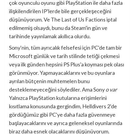
çok oyunculu oyunu gibi PlayStation ile daha fazla
ilişkilendirilen IP'lerde bile gerçekleşeceğini
düşünüyorum. Ve The Last of Us Factions iptal
edilmemiş olsaydı, bunu da Steam'in gün ve
tarihinde yayınlamak akıllıca olurdu.
Sony'nin, tüm ayrıcalık felsefesi için PC'de tam bir
Microsoft günlük ve tarih stilinde tetiği çekmesi
veya ilk günden hepsini PS Plus'a koyması pek olası
görünmüyor. Yapmayacaklarını ve bu oyunlara
ayrılan bütçenin muhtemelen bunu
desteklemeyeceğini söylediler. Ama Sony
o var
Yalnızca PlayStation kutularına erişimlerini
kısıtlama konusunda gergindim, Helldivers 2'de
gördüğümüz gibi PC'ye daha fazla güvenmeye
başlayacaklarını ve ayrıca geleneksel oyunlarında
biraz daha esnek olacaklarını düşünüyorum.