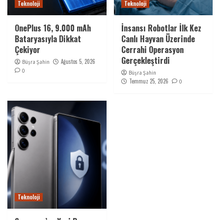
Teknoloji
Teknoloji
OnePlus 16, 9.000 mAh
İnsansı Robotlar İlk Kez
Bataryasıyla Dikkat
Canlı Hayvan Üzerinde
Çekiyor
Cerrahi Operasyon
Gerçekleştirdi
Ağustos 5, 2026
Büşra Şahin
0
Büşra Şahin
Temmuz 25, 2026
0
Teknoloji