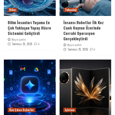
Bilim
Teknoloji
Bilim İnsanları Yaşama En
İnsansı Robotlar İlk Kez
Çok Yaklaşan Yapay Hücre
Canlı Hayvan Üzerinde
Sistemini Geliştirdi
Cerrahi Operasyon
Gerçekleştirdi
Büşra Şahin
Temmuz 25, 2026
0
Büşra Şahin
Temmuz 25, 2026
0
Öne Çıkan Haberler
İşletme