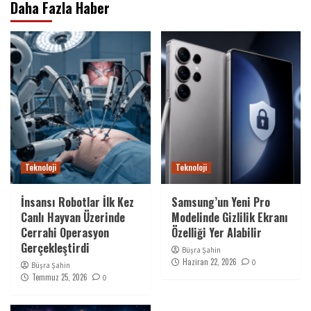
Daha Fazla Haber
Teknoloji
Teknoloji
İnsansı Robotlar İlk Kez
Samsung’un Yeni Pro
Canlı Hayvan Üzerinde
Modelinde Gizlilik Ekranı
Cerrahi Operasyon
Özelliği Yer Alabilir
Gerçekleştirdi
Büşra Şahin
Haziran 22, 2026
0
Büşra Şahin
Temmuz 25, 2026
0