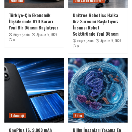
Ekonomi
Öne Çıkan Haberler
Türkiye-Çin Ekonomik
Unitree Robotics Halka
İlişkilerinde BYD Kararı
Arz Sürecini Başlatıyor:
Yeni Bir Dönem Başlatıyor
İnsansı Robot
Sektöründe Yeni Dönem
Ağustos 5, 2026
Büşra Şahin
0
Ağustos 5, 2026
Büşra Şahin
0
Teknoloji
Bilim
OnePlus 16, 9.000 mAh
Bilim İnsanları Yaşama En