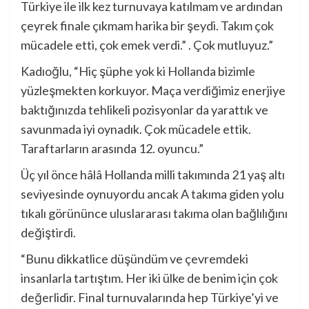
Türkiye ile ilk kez turnuvaya katılmam ve ardından
çeyrek finale çıkmam harika bir şeydi. Takım çok
mücadele etti, çok emek verdi.” . Çok mutluyuz.”
Kadıoğlu, “Hiç şüphe yok ki Hollanda bizimle
yüzleşmekten korkuyor. Maça verdiğimiz enerjiye
baktığınızda tehlikeli pozisyonlar da yarattık ve
savunmada iyi oynadık. Çok mücadele ettik.
Taraftarların arasında 12. oyuncu.”
Üç yıl önce hâlâ Hollanda milli takımında 21 yaş altı
seviyesinde oynuyordu ancak A takıma giden yolu
tıkalı görününce uluslararası takıma olan bağlılığını
değiştirdi.
“Bunu dikkatlice düşündüm ve çevremdeki
insanlarla tartıştım. Her iki ülke de benim için çok
değerlidir. Final turnuvalarında hep Türkiye’yi ve