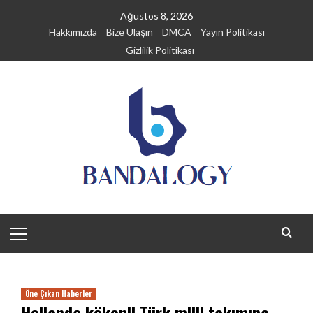
Skip
Ağustos 8, 2026
to
Hakkımızda
Bize Ulaşın
DMCA
Yayın Politikası
content
Gizlilik Politikası
Primary
Menu
Öne Çıkan Haberler
Hollanda kökenli Türk milli takımına