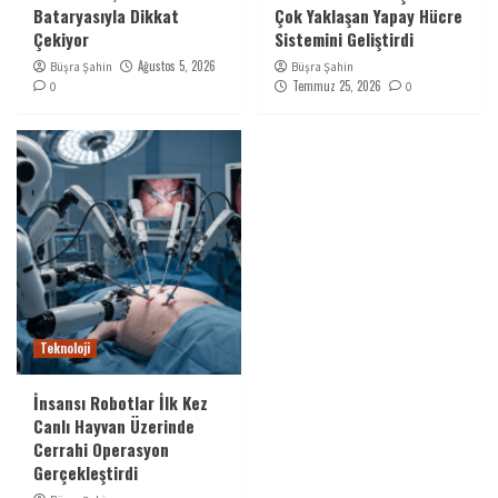
Bataryasıyla Dikkat
Çok Yaklaşan Yapay Hücre
Çekiyor
Sistemini Geliştirdi
Ağustos 5, 2026
Büşra Şahin
Büşra Şahin
Temmuz 25, 2026
0
0
Teknoloji
İnsansı Robotlar İlk Kez
Canlı Hayvan Üzerinde
Cerrahi Operasyon
Gerçekleştirdi