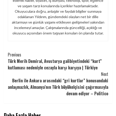
ederek haber, siyaset, iş dünyası, teknoloji, spor, eğlence
ve yaşam tarzı konularında içerikler hazırlamaktadır.
Okuyuculara doğru, anlaşılır ve faydalı bilgiler sunmaya
odaklanan Yıldırım, gündemdeki olayları net bir dille
aktarmayı ve günlük yaşamı etkileyen gelişmeleri yakından
incelemeyi amaçlar. Çalışmalarında güncelliği, açıklığı ve
okuyucu açısından önem taşıyan konuları ön planda tutar.
Continue
Previous
Türk Merih Demiral, Avusturya galibiyetindeki “kurt”
Reading
kutlaması nedeniyle cezayla karşı karşıya | Türkiye
Next
Berlin ile Ankara arasındaki “gri kurtlar” konusundaki
anlaşmazlık, Almanya’nın Türk büyükelçisini çağırmasıyla
devam ediyor – Politico
Daha Fazla Haber