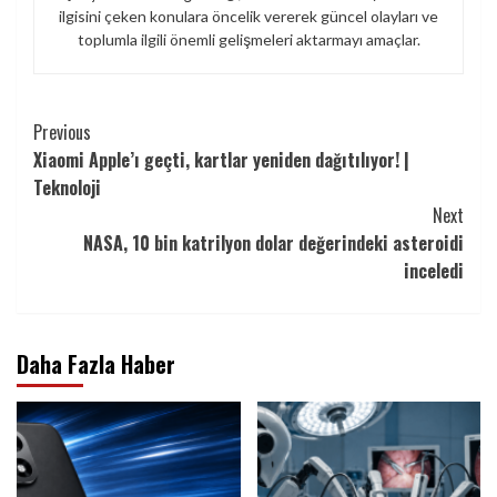
ilgisini çeken konulara öncelik vererek güncel olayları ve
toplumla ilgili önemli gelişmeleri aktarmayı amaçlar.
Continue
Previous
Xiaomi Apple’ı geçti, kartlar yeniden dağıtılıyor! |
Reading
Teknoloji
Next
NASA, 10 bin katrilyon dolar değerindeki asteroidi
inceledi
Daha Fazla Haber