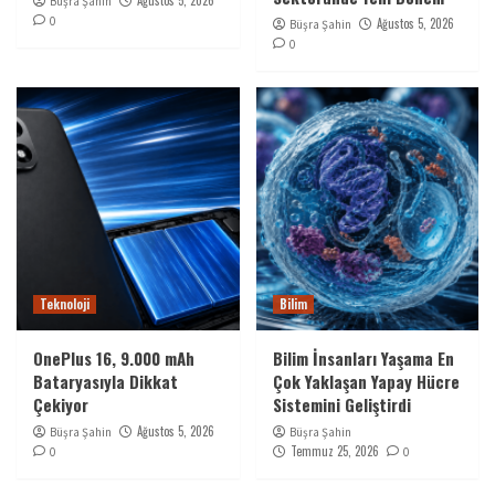
Büşra Şahin
0
Ağustos 5, 2026
Büşra Şahin
0
Teknoloji
Bilim
OnePlus 16, 9.000 mAh
Bilim İnsanları Yaşama En
Bataryasıyla Dikkat
Çok Yaklaşan Yapay Hücre
Çekiyor
Sistemini Geliştirdi
Ağustos 5, 2026
Büşra Şahin
Büşra Şahin
Temmuz 25, 2026
0
0