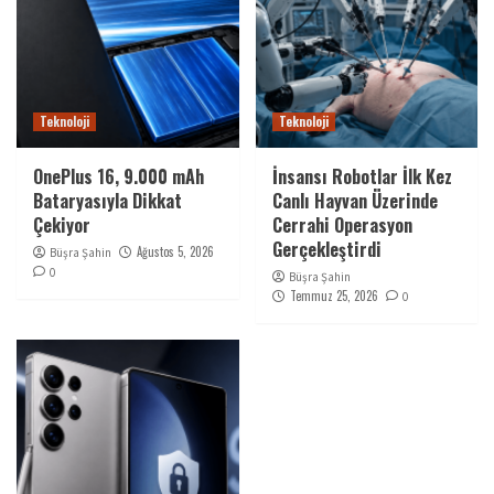
Teknoloji
Teknoloji
OnePlus 16, 9.000 mAh
İnsansı Robotlar İlk Kez
Bataryasıyla Dikkat
Canlı Hayvan Üzerinde
Çekiyor
Cerrahi Operasyon
Gerçekleştirdi
Ağustos 5, 2026
Büşra Şahin
0
Büşra Şahin
Temmuz 25, 2026
0