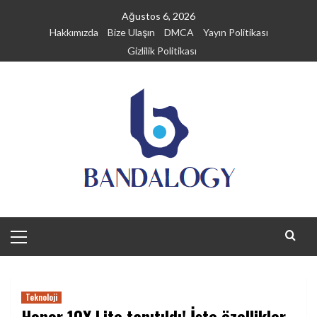
Skip
Ağustos 6, 2026
to
Hakkımızda
Bize Ulaşın
DMCA
Yayın Politikası
content
Gizlilik Politikası
Primary
Menu
Teknoloji
Honor 10X Lite tanıtıldı! İşte özellikler