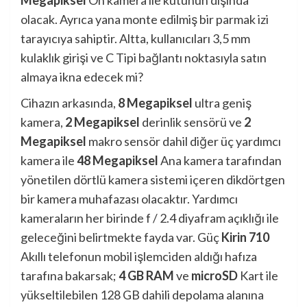
Megapiksel
Ön kamera ile kutunun dışında
olacak. Ayrıca yana monte edilmiş bir parmak izi
tarayıcıya sahiptir. Altta, kullanıcıları 3,5 mm
kulaklık girişi ve C Tipi bağlantı noktasıyla satın
almaya ikna edecek mi?
Cihazın arkasında,
8 Megapiksel
ultra geniş
kamera,
2 Megapiksel
derinlik sensörü ve
2
Megapiksel
makro sensör dahil diğer üç yardımcı
kamera ile
48 Megapiksel
Ana kamera tarafından
yönetilen dörtlü kamera sistemi içeren dikdörtgen
bir kamera muhafazası olacaktır. Yardımcı
kameraların her birinde f / 2.4 diyafram açıklığı ile
geleceğini belirtmekte fayda var. Güç
Kirin 710
Akıllı telefonun mobil işlemciden aldığı hafıza
tarafına bakarsak;
4 GB RAM
ve
microSD
Kart ile
yükseltilebilen 128 GB dahili depolama alanına