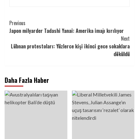
Continue
Previous
Japon milyarder Tadashi Yanai: Amerika imajı kırılıyor
Reading
Next
Lübnan protestoları: Yüzlerce kişi ikinci gece sokaklara
döküldü
Daha Fazla Haber