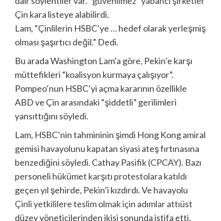
dair söylentiler var.
“güvenilmez” yabancı şirketler
Çin kara listeye alabilirdi.
Lam, “Çinlilerin HSBC’ye … hedef olarak yerleşmiş
olması şaşırtıcı değil.” Dedi.
Bu arada Washington Lam’a göre, Pekin’e karşı
müttefikleri “koalisyon kurmaya çalışıyor”.
Pompeo’nun HSBC’yi açma kararının özellikle
ABD ve Çin arasındaki “şiddetli” gerilimleri
yansıttığını söyledi.
Lam, HSBC’nin tahmininin şimdi Hong Kong amiral
gemisi havayolunu kapatan siyasi ateş fırtınasına
benzediğini söyledi.
Cathay Pasifik
(
CPCAY
)
. Bazı
personeli
hükümet karşıtı protestolara katıldı
geçen yıl şehirde, Pekin’i kızdırdı. Ve havayolu
Çinli yetkililere teslim olmak için adımlar attı
üst
düzey yöneticilerinden ikisi sonunda istifa etti.