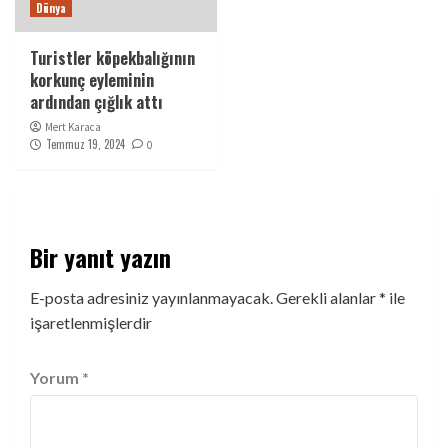
Dünya
Turistler köpekbalığının
korkunç eyleminin
ardından çığlık attı
Mert Karaca
Temmuz 19, 2024
0
Bir yanıt yazın
E-posta adresiniz yayınlanmayacak.
Gerekli alanlar
*
ile
işaretlenmişlerdir
Yorum
*