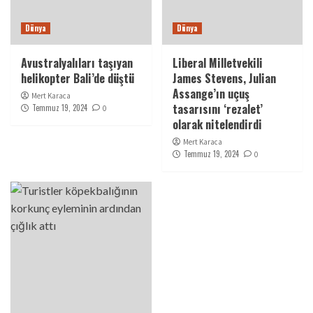
Dünya
Dünya
Avustralyalıları taşıyan
Liberal Milletvekili
helikopter Bali’de düştü
James Stevens, Julian
Assange’ın uçuş
Mert Karaca
tasarısını ‘rezalet’
Temmuz 19, 2024
0
olarak nitelendirdi
Mert Karaca
Temmuz 19, 2024
0