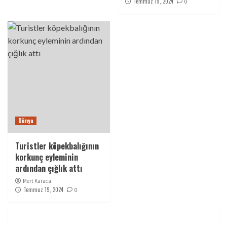
Temmuz 19, 2024
0
Dünya
Turistler köpekbalığının
korkunç eyleminin
ardından çığlık attı
Mert Karaca
Temmuz 19, 2024
0