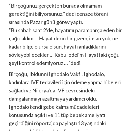
“Birçoğunuz gerçekten burada olmamam
gerektiğini biliyorsunuz.”
dedi cenaze töreni
sırasında
Pazar günü görev yaptı.
“Bu sabah saat 2’de, hayatımı paramparça eden bir
çağrı aldım … Hayat derin bir gizem, insan yok, ne
kadar bilge olursa olsun, hayatı anladıklarını
söyleyebilecekler … Kabul edelim Hayattaki çoğu
şeyi kontrol edemiyoruz … “dedi.
Birçoğu,
Ibidunni Ighodalo Vakfı,
Ighodalo,
kadınlara IVF tedavileri için ödeme yapma hibeleri
sağladı ve Nijerya’da IVF çevresindeki
damgalanmayı azaltmaya yardımcı oldu.
Ighodalo kendi gebe kalma mücadeleleri
konusunda açıktı ve
11 tüp bebek ameliyatı
geçirdiğini röportajda paylaştı
13 yaşındaki