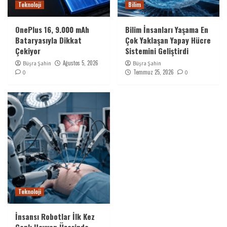
Teknoloji
Bilim
OnePlus 16, 9.000 mAh
Bilim İnsanları Yaşama En
Bataryasıyla Dikkat
Çok Yaklaşan Yapay Hücre
Çekiyor
Sistemini Geliştirdi
Ağustos 5, 2026
Büşra Şahin
Büşra Şahin
Temmuz 25, 2026
0
0
Teknoloji
İnsansı Robotlar İlk Kez
Canlı Hayvan Üzerinde