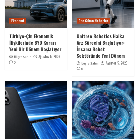
Ekonomi
Öne Çıkan Haberler
Türkiye-Çin Ekonomik
Unitree Robotics Halka
İlişkilerinde BYD Kararı
Arz Sürecini Başlatıyor:
Yeni Bir Dönem Başlatıyor
İnsansı Robot
Sektöründe Yeni Dönem
Ağustos 5, 2026
Büşra Şahin
0
Ağustos 5, 2026
Büşra Şahin
0