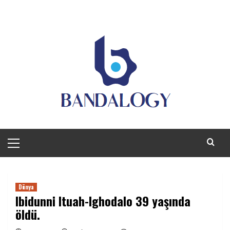
Primary
Menu
Dünya
Ibidunni Ituah-Ighodalo 39 yaşında
öldü.