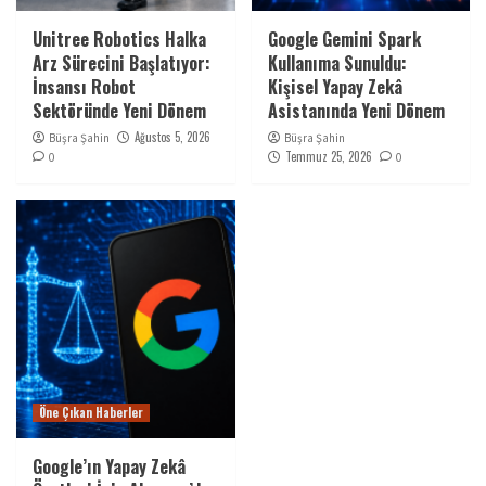
Unitree Robotics Halka
Google Gemini Spark
Arz Sürecini Başlatıyor:
Kullanıma Sunuldu:
İnsansı Robot
Kişisel Yapay Zekâ
Sektöründe Yeni Dönem
Asistanında Yeni Dönem
Ağustos 5, 2026
Büşra Şahin
Büşra Şahin
Temmuz 25, 2026
0
0
Öne Çıkan Haberler
Google’ın Yapay Zekâ