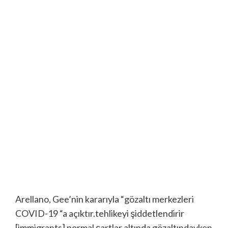
Arellano, Gee’nin kararıyla “
gözaltı merkezleri
COVID-19 “a açıktır.
tehlikeyi şiddetlendirir
[immigrants] normal şartlar altında gözaltındayken