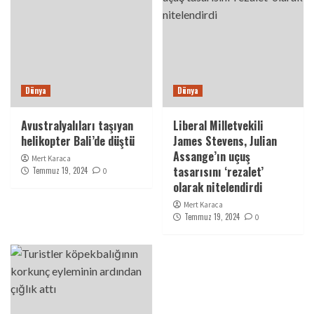
Dünya
Dünya
Avustralyalıları taşıyan
Liberal Milletvekili
helikopter Bali’de düştü
James Stevens, Julian
Assange’ın uçuş
Mert Karaca
tasarısını ‘rezalet’
Temmuz 19, 2024
0
olarak nitelendirdi
Mert Karaca
Temmuz 19, 2024
0