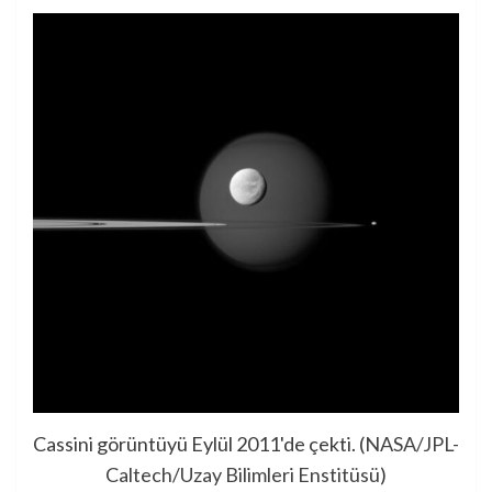
Cassini görüntüyü Eylül 2011'de çekti. (
NASA/JPL-
Caltech/Uzay Bilimleri Enstitüsü
)