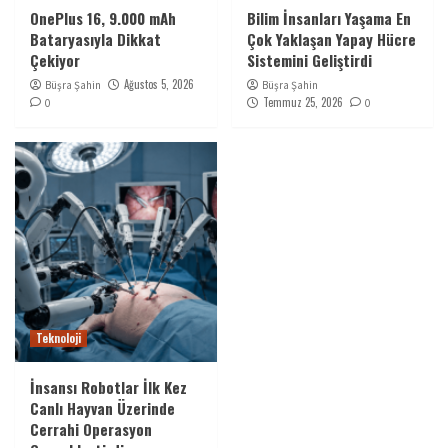
OnePlus 16, 9.000 mAh
Bilim İnsanları Yaşama En
Bataryasıyla Dikkat
Çok Yaklaşan Yapay Hücre
Çekiyor
Sistemini Geliştirdi
Ağustos 5, 2026
Büşra Şahin
Büşra Şahin
Temmuz 25, 2026
0
0
Teknoloji
İnsansı Robotlar İlk Kez
Canlı Hayvan Üzerinde
Cerrahi Operasyon