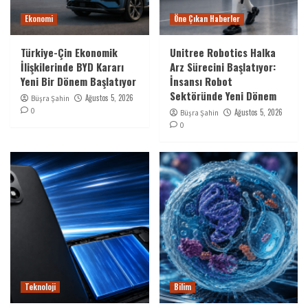
Ekonomi
Öne Çıkan Haberler
Türkiye-Çin Ekonomik
Unitree Robotics Halka
İlişkilerinde BYD Kararı
Arz Sürecini Başlatıyor:
Yeni Bir Dönem Başlatıyor
İnsansı Robot
Sektöründe Yeni Dönem
Ağustos 5, 2026
Büşra Şahin
0
Ağustos 5, 2026
Büşra Şahin
0
Teknoloji
Bilim