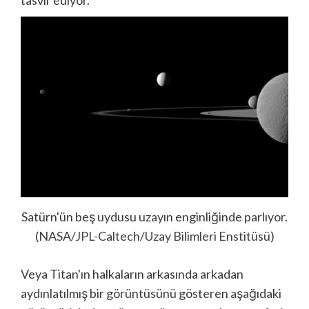
Satürn'ün beş uydusu uzayın enginliğinde parlıyor.
(
NASA/JPL-Caltech/Uzay Bilimleri Enstitüsü
)
Veya Titan'ın halkaların arkasında arkadan
aydınlatılmış bir görüntüsünü gösteren aşağıdaki