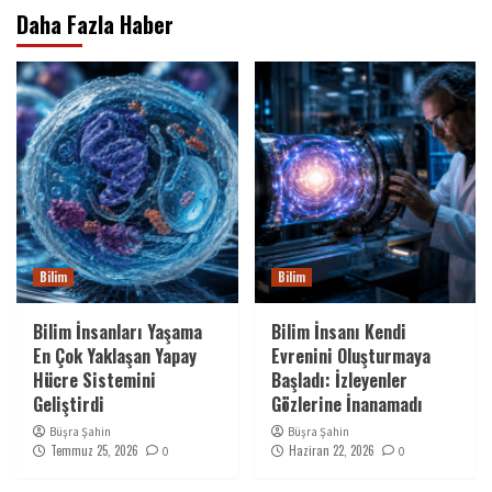
Daha Fazla Haber
Bilim
Bilim
Bilim İnsanları Yaşama
Bilim İnsanı Kendi
En Çok Yaklaşan Yapay
Evrenini Oluşturmaya
Hücre Sistemini
Başladı: İzleyenler
Geliştirdi
Gözlerine İnanamadı
Büşra Şahin
Büşra Şahin
Temmuz 25, 2026
Haziran 22, 2026
0
0