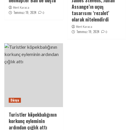
helikopter Bali’de düştü
James Stevens, Julian
Assange’ın uçuş
Mert Karaca
tasarısını ‘rezalet’
Temmuz 19, 2024
0
olarak nitelendirdi
Mert Karaca
Temmuz 19, 2024
0
Dünya
Turistler köpekbalığının
korkunç eyleminin
ardından çığlık attı