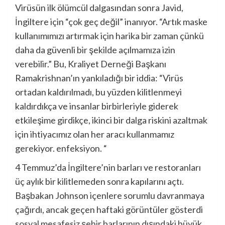
Virüsün ilk ölümcül dalgasından sonra Javid,
İngiltere için “çok geç değil” inanıyor. “Artık maske
kullanımımızı artırmak için harika bir zaman çünkü
daha da güvenli bir şekilde açılmamıza izin
verebilir.” Bu, Kraliyet Derneği Başkanı
Ramakrishnan’ın yankıladığı bir iddia: “Virüs
ortadan kaldırılmadı, bu yüzden kilitlenmeyi
kaldırdıkça ve insanlar birbirleriyle giderek
etkileşime girdikçe, ikinci bir dalga riskini azaltmak
için ihtiyacımız olan her aracı kullanmamız
gerekiyor. enfeksiyon. “
4 Temmuz’da İngiltere’nin barları ve restoranları
üç aylık bir kilitlemeden sonra kapılarını açtı.
Başbakan Johnson içenlere sorumlu davranmaya
çağırdı, ancak geçen haftaki görüntüler gösterdi
sosyal mesafesiz şehir barlarının dışındaki büyük