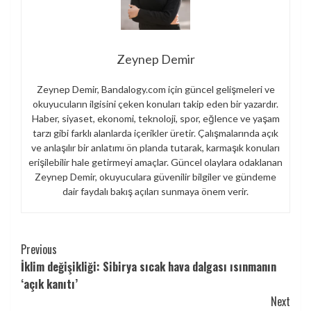
Zeynep Demir
Zeynep Demir, Bandalogy.com için güncel gelişmeleri ve
okuyucuların ilgisini çeken konuları takip eden bir yazardır.
Haber, siyaset, ekonomi, teknoloji, spor, eğlence ve yaşam
tarzı gibi farklı alanlarda içerikler üretir. Çalışmalarında açık
ve anlaşılır bir anlatımı ön planda tutarak, karmaşık konuları
erişilebilir hale getirmeyi amaçlar. Güncel olaylara odaklanan
Zeynep Demir, okuyuculara güvenilir bilgiler ve gündeme
dair faydalı bakış açıları sunmaya önem verir.
Continue
Previous
İklim değişikliği: Sibirya sıcak hava dalgası ısınmanın
Reading
‘açık kanıtı’
Next