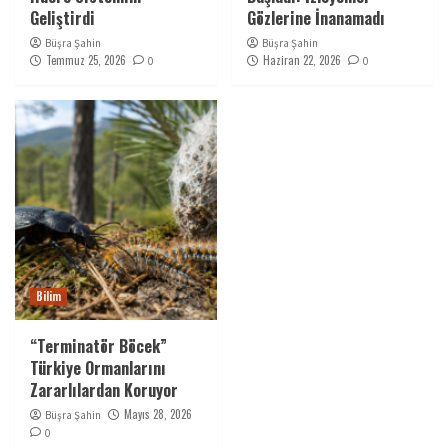
Geliştirdi
Gözlerine İnanamadı
Büşra Şahin
Büşra Şahin
Temmuz 25, 2026
Haziran 22, 2026
0
0
Bilim
“Terminatör Böcek”
Türkiye Ormanlarını
Zararlılardan Koruyor
Mayıs 28, 2026
Büşra Şahin
0