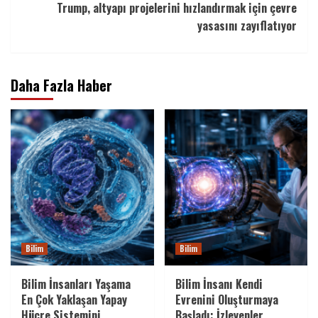
Trump, altyapı projelerini hızlandırmak için çevre
yasasını zayıflatıyor
Daha Fazla Haber
Bilim
Bilim
Bilim İnsanları Yaşama
Bilim İnsanı Kendi
En Çok Yaklaşan Yapay
Evrenini Oluşturmaya
Hücre Sistemini
Başladı: İzleyenler