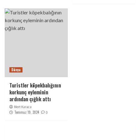
Dünya
Turistler köpekbalığının
korkunç eyleminin
ardından çığlık attı
Mert Karaca
Temmuz 19, 2024
0