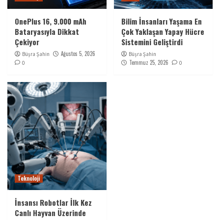
OnePlus 16, 9.000 mAh
Bilim İnsanları Yaşama En
Bataryasıyla Dikkat
Çok Yaklaşan Yapay Hücre
Çekiyor
Sistemini Geliştirdi
Ağustos 5, 2026
Büşra Şahin
Büşra Şahin
Temmuz 25, 2026
0
0
Teknoloji
İnsansı Robotlar İlk Kez
Canlı Hayvan Üzerinde