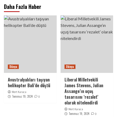
Daha Fazla Haber
Dünya
Dünya
Avustralyalıları taşıyan
Liberal Milletvekili
helikopter Bali’de düştü
James Stevens, Julian
Assange’ın uçuş
Mert Karaca
tasarısını ‘rezalet’
Temmuz 19, 2024
0
olarak nitelendirdi
Mert Karaca
Temmuz 19, 2024
0