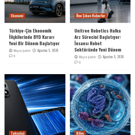
Ekonomi
Öne Çıkan Haberler
Türkiye-Çin Ekonomik
Unitree Robotics Halka
İlişkilerinde BYD Kararı
Arz Sürecini Başlatıyor:
Yeni Bir Dönem Başlatıyor
İnsansı Robot
Sektöründe Yeni Dönem
Ağustos 5, 2026
Büşra Şahin
0
Ağustos 5, 2026
Büşra Şahin
0
Teknoloji
Bilim