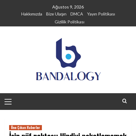
Skip
Ağustos 9, 2026
to
Hakkımızda
Bize Ulaşın
DMCA
Yayın Politikası
content
Gizlilik Politikası
Primary
Menu
Öne Çıkan Haberler
İşin püf noktası: Hindiyi paketlememek