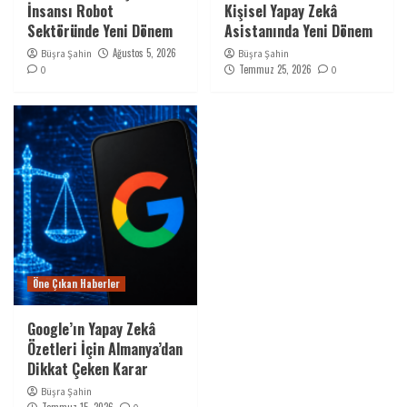
İnsansı Robot
Kişisel Yapay Zekâ
Sektöründe Yeni Dönem
Asistanında Yeni Dönem
Ağustos 5, 2026
Büşra Şahin
Büşra Şahin
Temmuz 25, 2026
0
0
Öne Çıkan Haberler
Google’ın Yapay Zekâ
Özetleri İçin Almanya’dan
Dikkat Çeken Karar
Büşra Şahin