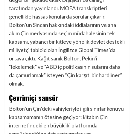
tarafından yayınlandı
. MOFA transkriptleri
genellikle hassas konularda sorular çıkarır.
Bolton’un Sincan hakkındaki iddialarının ve ana
akım Çin medyasında seçim müdahalesinin tek
kapsamı, yabancı bir kitleye yönelik devlet destekli
milliyetçi tabloid olan İngilizce Global Times’da
ortaya çıktı. Kağıt
sanık
Bolton, Pekin’i
“lekelemek” ve “ABD iç politikasının sularını daha
da çamurlamak” isteyen “Çin karşıtı bir hardliner”
olmak.
Çevrimiçi sansür
Bolton’un Çin’deki vahiyleriyle ilgili sınırlar konuyu
kapsamamanın ötesine geçiyor: kitabın Çin
internetindeki en büyük iki platformda
sansürlendiğine dair tartışmalar var.