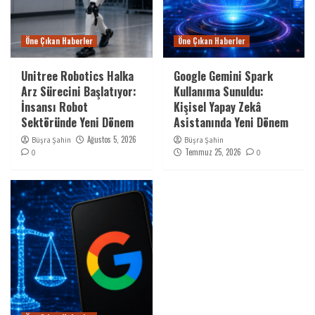
Öne Çıkan Haberler
Öne Çıkan Haberler
Unitree Robotics Halka
Google Gemini Spark
Arz Sürecini Başlatıyor:
Kullanıma Sunuldu:
İnsansı Robot
Kişisel Yapay Zekâ
Sektöründe Yeni Dönem
Asistanında Yeni Dönem
Ağustos 5, 2026
Büşra Şahin
Büşra Şahin
Temmuz 25, 2026
0
0