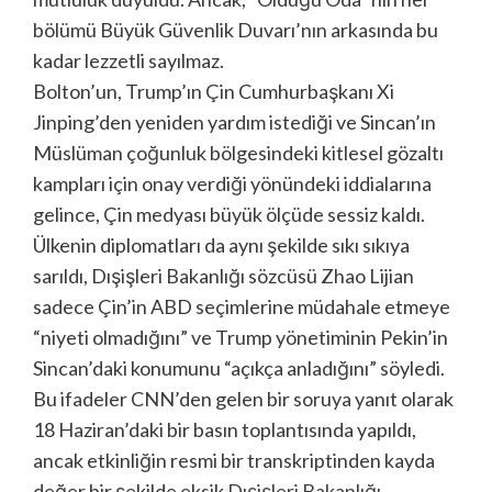
bölümü Büyük Güvenlik Duvarı’nın arkasında bu
kadar lezzetli sayılmaz.
Bolton’un, Trump’ın Çin Cumhurbaşkanı Xi
Jinping’den yeniden yardım istediği ve Sincan’ın
Müslüman çoğunluk bölgesindeki kitlesel gözaltı
kampları için onay verdiği yönündeki iddialarına
gelince, Çin medyası büyük ölçüde sessiz kaldı.
Ülkenin diplomatları da aynı şekilde sıkı sıkıya
sarıldı, Dışişleri Bakanlığı sözcüsü Zhao Lijian
sadece Çin’in ABD seçimlerine müdahale etmeye
“niyeti olmadığını” ve Trump yönetiminin Pekin’in
Sincan’daki konumunu “açıkça anladığını” söyledi.
Bu ifadeler CNN’den gelen bir soruya yanıt olarak
18 Haziran’daki bir basın toplantısında yapıldı,
ancak etkinliğin resmi bir transkriptinden kayda
değer bir şekilde eksik
Dışişleri Bakanlığı