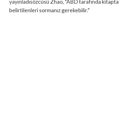
yayınladı
sözcüsü Zhao, “ABD tarafında kitapta
belirtilenleri sormanız gerekebilir.”