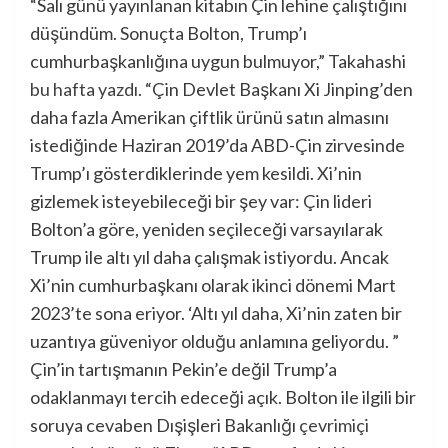
“Salı günü yayınlanan kitabın Çin lehine çalıştığını
düşündüm. Sonuçta Bolton, Trump’ı
cumhurbaşkanlığına uygun bulmuyor,” Takahashi
bu hafta yazdı
. “Çin Devlet Başkanı Xi Jinping’den
daha fazla Amerikan çiftlik ürünü satın almasını
istediğinde Haziran 2019’da ABD-Çin zirvesinde
Trump’ı gösterdiklerinde yem kesildi. Xi’nin
gizlemek isteyebileceği bir şey var: Çin lideri
Bolton’a göre, yeniden seçileceği varsayılarak
Trump ile altı yıl daha çalışmak istiyordu. Ancak
Xi’nin cumhurbaşkanı olarak ikinci dönemi Mart
2023’te sona eriyor. ‘Altı yıl daha, Xi’nin zaten bir
uzantıya güveniyor olduğu anlamına geliyordu. ”
Çin’in tartışmanın Pekin’e değil Trump’a
odaklanmayı tercih edeceği açık. Bolton ile ilgili bir
soruya cevaben Dışişleri Bakanlığı
çevrimiçi