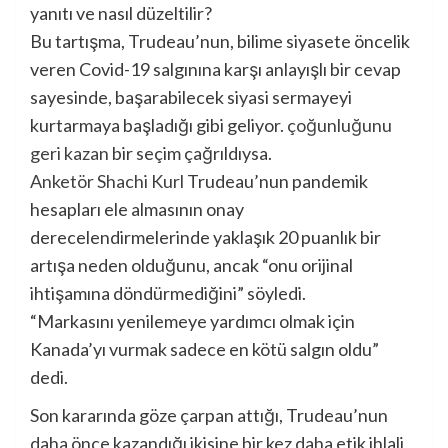
Bu tartışma, Trudeau’nun, bilime siyasete öncelik
veren Covid-19 salgınına karşı anlayışlı bir cevap
sayesinde, başarabilecek siyasi sermayeyi
kurtarmaya başladığı gibi geliyor.
çoğunluğunu
geri kazan
bir seçim çağrıldıysa.
Anketör Shachi Kurl
Trudeau’nun pandemik
hesapları ele almasının onay
derecelendirmelerinde yaklaşık 20 puanlık bir
artışa neden olduğunu, ancak “onu orijinal
ihtişamına döndürmediğini” söyledi.
“Markasını yenilemeye yardımcı olmak için
Kanada’yı vurmak sadece en kötü salgın oldu”
dedi.
Son kararında göze çarpan attığı, Trudeau’nun
daha önce kazandığı ikisine bir kez daha etik ihlali