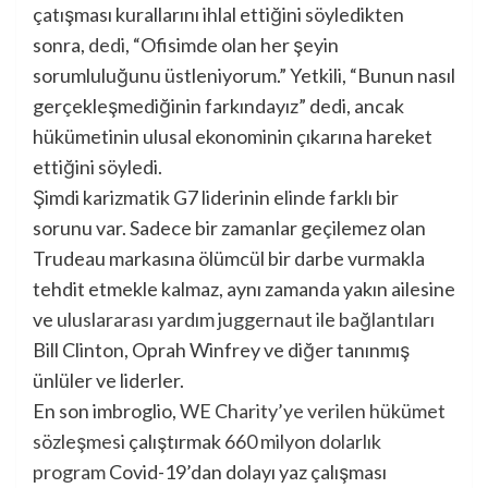
çatışması kurallarını ihlal ettiğini söyledikten
sonra,
dedi
, “Ofisimde olan her şeyin
sorumluluğunu üstleniyorum.” Yetkili, “Bunun nasıl
gerçekleşmediğinin farkındayız” dedi, ancak
hükümetinin ulusal ekonominin çıkarına hareket
ettiğini söyledi.
Şimdi karizmatik G7 liderinin elinde farklı bir
sorunu var. Sadece bir zamanlar geçilemez olan
Trudeau markasına ölümcül bir darbe vurmakla
tehdit etmekle kalmaz, aynı zamanda yakın ailesine
ve
uluslararası yardım juggernaut
ile
bağlantıları
Bill Clinton, Oprah Winfrey ve diğer tanınmış
ünlüler ve liderler.
En son imbroglio,
WE Charity’ye verilen hükümet
sözleşmesi
çalıştırmak
660 milyon dolarlık
program
Covid-19’dan dolayı yaz çalışması