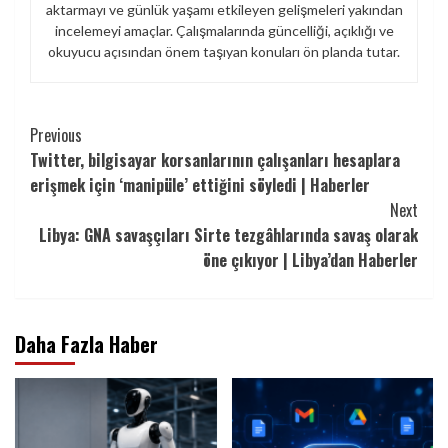
aktarmayı ve günlük yaşamı etkileyen gelişmeleri yakından
incelemeyi amaçlar. Çalışmalarında güncelliği, açıklığı ve
okuyucu açısından önem taşıyan konuları ön planda tutar.
Continue
Previous
Twitter, bilgisayar korsanlarının çalışanları hesaplara
Reading
erişmek için ‘manipüle’ ettiğini söyledi | Haberler
Next
Libya: GNA savaşçıları Sirte tezgâhlarında savaş olarak
öne çıkıyor | Libya’dan Haberler
Daha Fazla Haber