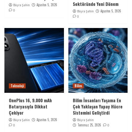
Sektöründe Yeni Dönem
Ağustos 5, 2026
Büşra Şahin
0
Ağustos 5, 2026
Büşra Şahin
0
Teknoloji
Bilim
OnePlus 16, 9.000 mAh
Bilim İnsanları Yaşama En
Bataryasıyla Dikkat
Çok Yaklaşan Yapay Hücre
Çekiyor
Sistemini Geliştirdi
Ağustos 5, 2026
Büşra Şahin
Büşra Şahin
Temmuz 25, 2026
0
0