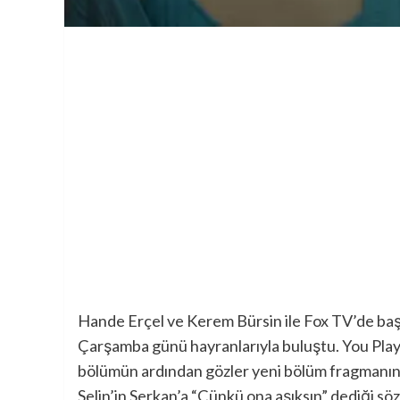
Hande Erçel ve Kerem Bürsin ile Fox TV’de baş
Çarşamba günü hayranlarıyla buluştu. You Play 
bölümün ardından gözler yeni bölüm fragmanına
Selin’in Serkan’a “Çünkü ona aşıksın” dediği sö