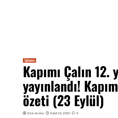
Eğlence
Kapımı Çalın 12. 
yayınlandı! Kapım
özeti (23 Eylül)
Emir Arslan
Eylül 24, 2020
0