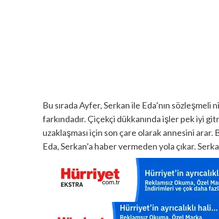
Bu sırada Ayfer, Serkan ile Eda’nın sözleşmeli 
farkındadır. Çiçekçi dükkanında işler pek iyi g
uzaklaşması için son çare olarak annesini arar. Bi
Eda, Serkan’a haber vermeden yola çıkar. Serkan,