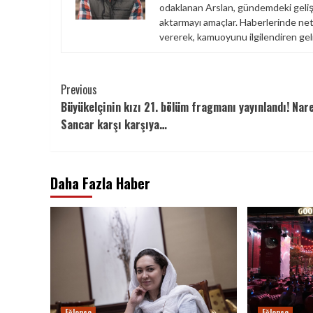
odaklanan Arslan, gündemdeki gelişme
aktarmayı amaçlar. Haberlerinde netli
vererek, kamuoyunu ilgilendiren geliş
Continue
Previous
Büyükelçinin kızı 21. bölüm fragmanı yayınlandı! Nar
Reading
Sancar karşı karşıya…
Daha Fazla Haber
Eğlence
Eğlence