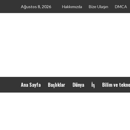
Skip
Ağustos 8, 2026
Hakkımızda
Bize Ulaşın
DMCA
to
content
Ana Sayfa
Başlıklar
Dünya
İş
Bilim ve tekno