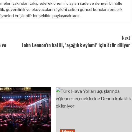
leri yakından takip ederek önemli olayları sade ve dengeli bir dille
k, güvenilirlik ve okuyucuların ilgisini çeken güncel konulara öncelik
meleri erişilebilir bir şekilde paylaşmaktadır.
Next
e ve
John Lennon’ın katili, ‘aşağılık eylemi’ için özür diliyor
Eğlence