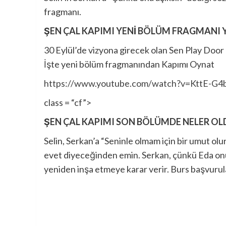
fragmanı.
ŞEN ÇAL KAPIMI YENİ BÖLÜM FRAGMANI 
30 Eylül’de vizyona girecek olan Sen Play Door 
İşte yeni bölüm fragmanından Kapımı Oynat
https://www.youtube.com/watch?v=KttE-G4
class = “cf”>
ŞEN ÇAL KAPIMI SON BÖLÜMDE NELER OL
Selin, Serkan’a “Seninle olmam için bir umut olu
evet diyeceğinden emin. Serkan, çünkü Eda onu 
yeniden inşa etmeye karar verir. Burs başvurula