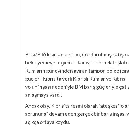
Bela/Bili'de artan gerilim, dondurulmuş çatış
bekleyemeyeceğimize dair iyi bir örnek teşkil edi
Rumların güneyinden ayıran tampon bölge içind
güçleri, Kıbrıs'ta yerli Kıbrıslı Rumlar ve Kıbrıs
yolun inşası nedeniyle BM barış güçleriyle çatı
anlaşmaya vardı.
Ancak olay, Kıbrıs'ta resmi olarak “ateşkes” ola
sorununa” devam eden gerçek bir barış inşası ve
açıkça ortaya koydu.