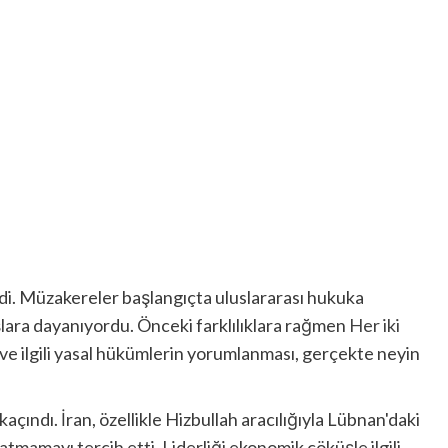
di. Müzakereler başlangıçta uluslararası hukuka
şlara dayanıyordu. Önceki farklılıklara rağmen
Her iki
ve ilgili yasal hükümlerin yorumlanması, gerçekte neyin
açındı. İran, özellikle Hizbullah aracılığıyla Lübnan'daki
mamayı tercih etti. Liderliği ekonomik çöküşle ilgili