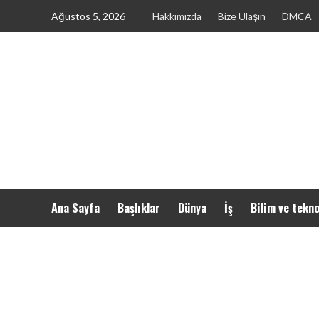
Skip
Ağustos 5, 2026
Hakkımızda
Bize Ulaşın
DMCA
to
content
Ana Sayfa
Başlıklar
Dünya
İş
Bilim ve tekno