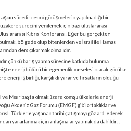
lı aşkın süredir resmi görüşmelerin yapılmadığı bir
zakere sürecini yenilemek için bazı uluslararası
luslararası Kıbrıs Konferansı
. Eğer bu gerçekten
bulmak, bölgede olup bitenlerden ve İsrail ile Hamas
arından ders çıkarmak olmalıdır.
alıdır çünkü barış yapma sürecine katkıda bulunma
işte enerji bölücü bir egemenlik meselesi olarak görülse
e enerji iş birliği, karşılıklı yarar ve fırsatların olduğu
il ve Mısır başta olmak üzere komşu ülkelerle enerji
 Doğu Akdeniz Gaz Forumu (EMGF) gibi ortaklıklar ve
brıslı Türklerle yaşanan tarihi çatışmayı göz ardı ederek
ndan yararlanmak için anlaşmalar yapmak da dahildir. .