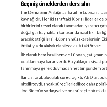
Geçmiş örneklerden ders alın
the
Deniz Sınır Anlaşması
İsrail ile Lübnan arası
kaynağıdır. Her iki taraftaki Kıbrıslı liderler de 
birbirlerini resmi olarak tanımadan, yaratıcı çat
doğal gaz kaynakları konusunda nasıl fikir birli
aracılık ettiği İsrail-Lübnan müzakerelerinin E
ihtilafıyla da alakalı olabilecek altı faktör var:
İlk olarak hem İsrail hem de Lübnan, çatışmanı
odaklanmaya karar verdi. Bu yaklaşım, siyasi poz
tanınmaya gerek duymadan net bir gündem or
İkincisi, arabuluculuk süreci açıktı. ABD arabu
nitelikteydi, ancak süreç ilerledikçe daha poli
Joe Biden'ın sırdaşıydı ve ona süreçte bir mikta