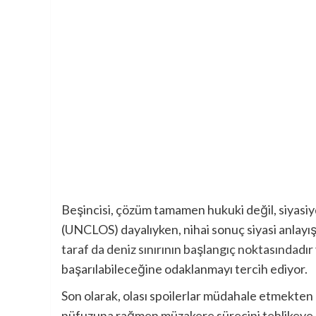
Beşincisi, çözüm tamamen hukuki değil, siyasiy
(UNCLOS) dayalıyken, nihai sonuç siyasi anlayı
taraf da deniz sınırının başlangıç ​​noktasındadır
başarılabileceğine odaklanmayı tercih ediyor.
Son olarak, olası spoilerlar müdahale etmekten k
nüfuzuna rağmen müzakere sürecini tehlikeye at