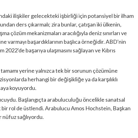
ndaki ilişkiler gelecekteki işbirliği için potansiyel bir ilham
bundan ders çıkarmalı; zira bunlar, çatışan iki ülkenin,
ışma çözüm mekanizmaları aracılığıyla deniz sınırları ve
ğine varmayı başardıklarının başlıca örneğidir. ABD'nin
kim 2022'de başarıya ulaşmasını sağlayan ve Kıbrıs
n tamamı yerine yalnızca tek bir sorunun çözümüne
isyonlarda herhangi bir değişikliğe ya da karşılıklı
taya koyuyordu.
lucuydu. Başlangıçta arabuluculuğu öncelikle sanatsal
tik bir rol de üstlendi. Arabulucu Amos Hochstein, Başkan
r nüfuz sağlıyordu.