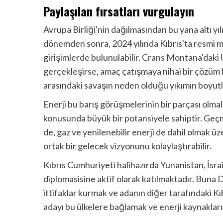
Paylaşılan fırsatları vurgulayın
Avrupa Birliği'nin dağılmasından bu yana altı yı
dönemden sonra, 2024 yılında Kıbrıs'ta resmi mü
girişimlerde bulunulabilir.
Crans Montana'daki U
gerçekleşirse, amaç çatışmaya nihai bir çözüm 
arasındaki savaşın neden olduğu yıkımın boyutl
Enerji bu barış görüşmelerinin bir parçası olm
konusunda büyük bir potansiyele sahiptir. Geçm
de, gaz ve yenilenebilir enerji de dahil olmak üzer
ortak bir gelecek vizyonunu kolaylaştırabilir.
Kıbrıs Cumhuriyeti halihazırda Yunanistan, İsra
diplomasisine aktif olarak katılmaktadır. Buna
ittifaklar kurmak ve adanın diğer tarafındaki Kı
adayı bu ülkelere bağlamak ve enerji kaynakları