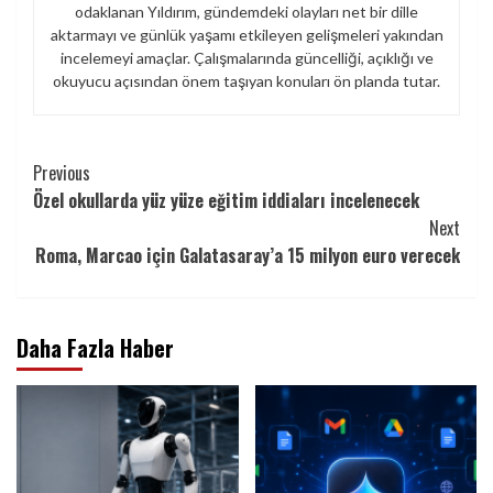
odaklanan Yıldırım, gündemdeki olayları net bir dille
aktarmayı ve günlük yaşamı etkileyen gelişmeleri yakından
incelemeyi amaçlar. Çalışmalarında güncelliği, açıklığı ve
okuyucu açısından önem taşıyan konuları ön planda tutar.
Continue
Previous
Özel okullarda yüz yüze eğitim iddiaları incelenecek
Reading
Next
Roma, Marcao için Galatasaray’a 15 milyon euro verecek
Daha Fazla Haber