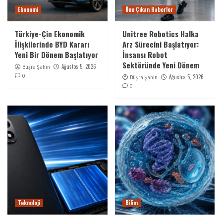
Ekonomi
Öne Çıkan Haberler
Türkiye-Çin Ekonomik
Unitree Robotics Halka
İlişkilerinde BYD Kararı
Arz Sürecini Başlatıyor:
Yeni Bir Dönem Başlatıyor
İnsansı Robot
Sektöründe Yeni Dönem
Ağustos 5, 2026
Büşra Şahin
0
Ağustos 5, 2026
Büşra Şahin
0
Teknoloji
Bilim