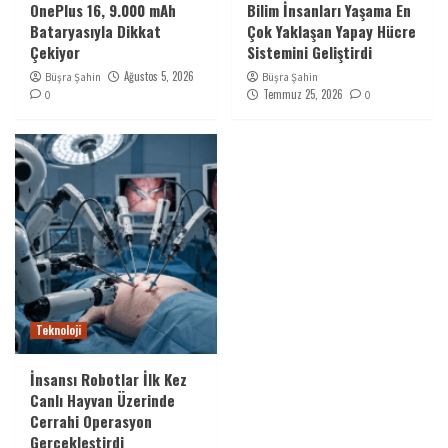
OnePlus 16, 9.000 mAh
Bilim İnsanları Yaşama En
Bataryasıyla Dikkat
Çok Yaklaşan Yapay Hücre
Çekiyor
Sistemini Geliştirdi
Ağustos 5, 2026
Büşra Şahin
Büşra Şahin
Temmuz 25, 2026
0
0
Teknoloji
İnsansı Robotlar İlk Kez
Canlı Hayvan Üzerinde
Cerrahi Operasyon
Gerçekleştirdi