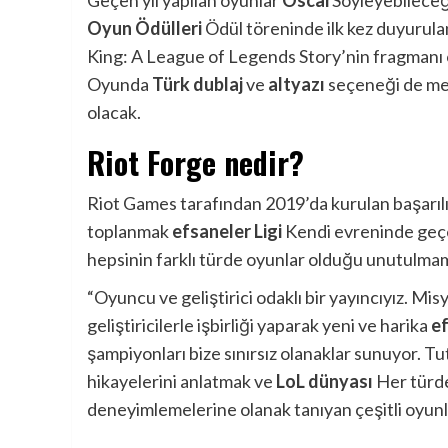
Geçen yıl yapılan oyunlar
Oscar
Söyleyebileceği
Oyun Ödülleri
Ödül töreninde ilk kez duyurulan
King: A League of Legends Story’nin fragmanı o
Oyunda
Türk
dublaj
ve
altyazı
seçeneği de mev
olacak.
Riot Forge nedir?
Riot Games tarafından 2019’da kurulan başarılı
toplanmak
efsaneler Ligi
Kendi evreninde geçen
hepsinin farklı türde oyunlar olduğu unutulmama
“Oyuncu ve geliştirici odaklı bir yayıncıyız. M
geliştiricilerle işbirliği yaparak yeni ve harika
ef
şampiyonları bize sınırsız olanaklar sunuyor. T
hikayelerini anlatmak ve
LoL dünyası
Her türde
deneyimlemelerine olanak tanıyan çeşitli oyunl