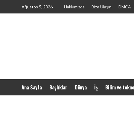
Skip
Ağustos 5, 2026
Hakkımızda
Bize Ulaşın
DMCA
to
content
Ana Sayfa
Başlıklar
Dünya
İş
Bilim ve tekno