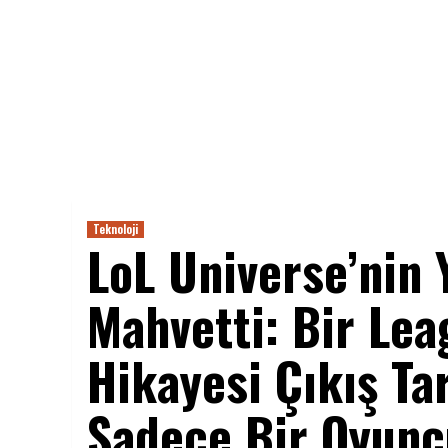
Teknoloji
LoL Universe’nin 
Mahvetti: Bir Lea
Hikayesi Çıkış Tar
Sadece Bir Oyunc