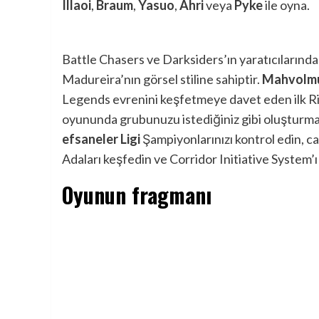
Illaoi
,
Braum
,
Yasuo
,
Ahri
veya
Pyke
ile oyna.
Battle Chasers ve Darksiders’ın yaratıcılarınd
Madureira’nın görsel stiline sahiptir.
Mahvolmuş
Legends evrenini keşfetmeye davet eden ilk Riot
oyununda grubunuzu istediğiniz gibi oluşturma
efsaneler Ligi
Şampiyonlarınızı kontrol edin, ca
Adaları keşfedin ve Corridor Initiative System’
Oyunun fragmanı