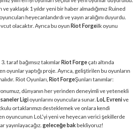
miz yılın en iyi oyunları seçildi ve yeni oyunlar duyuruldu.
 ve yaklaşık 1 yıldır yeni bir haber almadığımız Ruined
yuncuları heyecanlandırdı ve yayın aralığını duyurdu.
cut olacaktır. Ayrıca bu oyun
Riot Forge
ilk oyunu
 3. taraf bağımsız takımlar
Riot Forge
çatı altında
 oyunlar yaptığı proje. Ayrıca, geliştirilen bu oyunların
lıdır. Riot Oyunları,
Riot Forge
Şunları tanımlar:
isyonumuz, dünyanın her yerinden deneyimli ve yetenekli
saneler Ligi
oyunlarını oyunculara sunar.
LoL Evreni
ve
utkulu ortaklarımızı desteklemek ve onlara kendi
n oyuncunun LoL’yi yeni ve heyecan verici şekillerde
ar yayınlayacağız.
geleceğe bak
bekliyoruz!