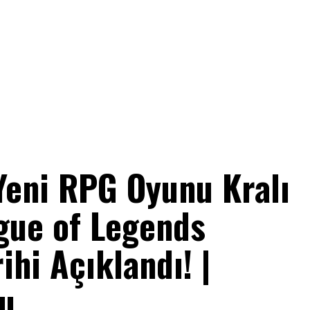
Yeni RPG Oyunu Kralı
gue of Legends
ihi Açıklandı! |
u