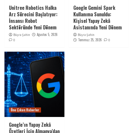
Unitree Robotics Halka
Google Gemini Spark
Arz Sürecini Başlatıyor:
Kullanıma Sunuldu:
İnsansı Robot
Kişisel Yapay Zekâ
Sektöründe Yeni Dönem
Asistanında Yeni Dönem
Ağustos 5, 2026
Büşra Şahin
Büşra Şahin
Temmuz 25, 2026
0
0
Öne Çıkan Haberler
Google’ın Yapay Zekâ
Özetleri İçin Almanya’dan