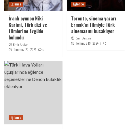
Eğlence
Eğlence
İranlı oyuncu Niki
Toronto, sinema yazarı
Karimi, Türk dizi ve
Ermak’ın filmiyle Türk
filmlerine övgüde
sinemasını kucaklıyor
bulundu
Emir Arslan
Temmuz 19, 2024
0
Emir Arslan
Temmuz 20, 2024
0
Eğlence