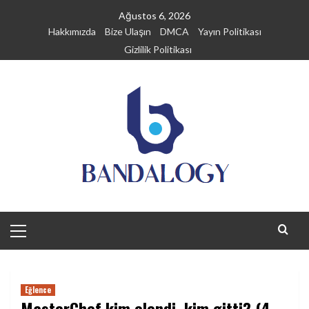
Skip
Ağustos 6, 2026
to
Hakkımızda
Bize Ulaşın
DMCA
Yayın Politikası
content
Gizlilik Politikası
Primary
Menu
Eğlence
MasterChef kim elendi, kim gitti? (4