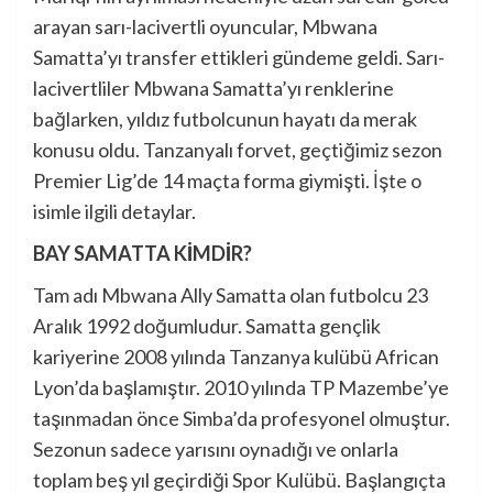
arayan sarı-lacivertli oyuncular, Mbwana
Samatta’yı transfer ettikleri gündeme geldi. Sarı-
lacivertliler Mbwana Samatta’yı renklerine
bağlarken, yıldız futbolcunun hayatı da merak
konusu oldu. Tanzanyalı forvet, geçtiğimiz sezon
Premier Lig’de 14 maçta forma giymişti. İşte o
isimle ilgili detaylar.
BAY SAMATTA KİMDİR?
Tam adı Mbwana Ally Samatta olan futbolcu 23
Aralık 1992 doğumludur. Samatta gençlik
kariyerine 2008 yılında Tanzanya kulübü African
Lyon’da başlamıştır. 2010 yılında TP Mazembe’ye
taşınmadan önce Simba’da profesyonel olmuştur.
Sezonun sadece yarısını oynadığı ve onlarla
toplam beş yıl geçirdiği Spor Kulübü. Başlangıçta