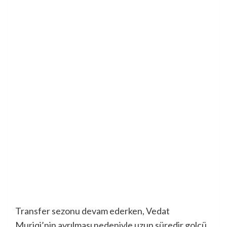
Transfer sezonu devam ederken, Vedat
Muriqi’nin ayrılması nedeniyle uzun süredir golcü