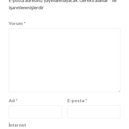
E-posta adresiniz yayınlanmayacak.
Gerekli alanlar
*
ile
işaretlenmişlerdir
Yorum
*
Ad
*
E-posta
*
İnternet