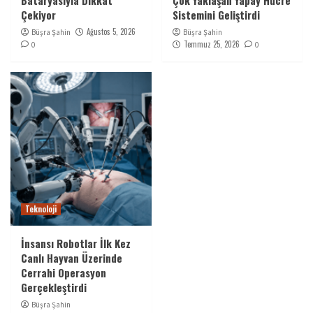
Bataryasıyla Dikkat
Çok Yaklaşan Yapay Hücre
Çekiyor
Sistemini Geliştirdi
Ağustos 5, 2026
Büşra Şahin
Büşra Şahin
Temmuz 25, 2026
0
0
Teknoloji
İnsansı Robotlar İlk Kez
Canlı Hayvan Üzerinde
Cerrahi Operasyon
Gerçekleştirdi
Büşra Şahin