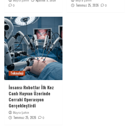
Ağustos 5, 2026
Büşra Şahin
Büşra Şahin
Temmuz 25, 2026
0
0
Teknoloji
İnsansı Robotlar İlk Kez
Canlı Hayvan Üzerinde
Cerrahi Operasyon
Gerçekleştirdi
Büşra Şahin
Temmuz 25, 2026
0