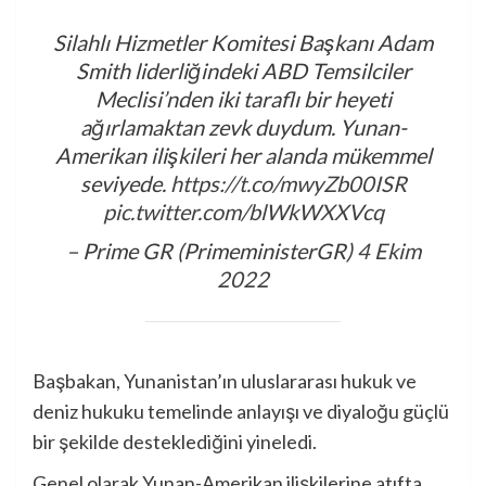
Silahlı Hizmetler Komitesi Başkanı Adam
Smith liderliğindeki ABD Temsilciler
Meclisi’nden iki taraflı bir heyeti
ağırlamaktan zevk duydum. Yunan-
Amerikan ilişkileri her alanda mükemmel
seviyede.
https://t.co/mwyZb00ISR
pic.twitter.com/blWkWXXVcq
– Prime GR (PrimeministerGR)
4 Ekim
2022
Başbakan, Yunanistan’ın uluslararası hukuk ve
deniz hukuku temelinde anlayışı ve diyaloğu güçlü
bir şekilde desteklediğini yineledi.
Genel olarak Yunan-Amerikan ilişkilerine atıfta