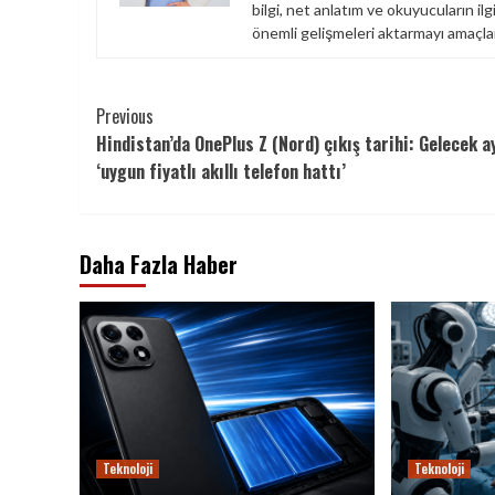
bilgi, net anlatım ve okuyucuların ilg
önemli gelişmeleri aktarmayı amaçlar
Continue
Previous
Hindistan’da OnePlus Z (Nord) çıkış tarihi: Gelecek a
Reading
‘uygun fiyatlı akıllı telefon hattı’
Daha Fazla Haber
Teknoloji
Teknoloji