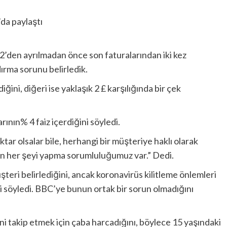
da paylaştı
O2’den ayrılmadan önce son faturalarından iki kez
dırma sorunu belirledik.
iğini, diğeri ise yaklaşık 2 £ karşılığında bir çek
ının% 4 faiz içerdiğini söyledi.
ktar olsalar bile, herhangi bir müşteriye haklı olarak
en her şeyi yapma sorumluluğumuz var.” Dedi.
şteri belirlediğini, ancak koronavirüs kilitleme önlemleri
i söyledi. BBC’ye bunun ortak bir sorun olmadığını
ini takip etmek için çaba harcadığını, böylece 15 yaşındaki