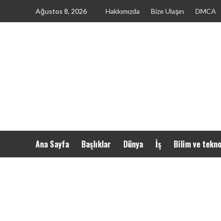
Skip
Ağustos 8, 2026
Hakkımızda
Bize Ulaşın
DMCA
to
content
Ana Sayfa
Başlıklar
Dünya
İş
Bilim ve tekno