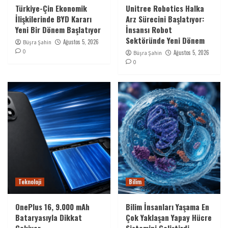
Türkiye-Çin Ekonomik
Unitree Robotics Halka
İlişkilerinde BYD Kararı
Arz Sürecini Başlatıyor:
Yeni Bir Dönem Başlatıyor
İnsansı Robot
Sektöründe Yeni Dönem
Ağustos 5, 2026
Büşra Şahin
0
Ağustos 5, 2026
Büşra Şahin
0
Teknoloji
Bilim
OnePlus 16, 9.000 mAh
Bilim İnsanları Yaşama En
Bataryasıyla Dikkat
Çok Yaklaşan Yapay Hücre
Çekiyor
Sistemini Geliştirdi