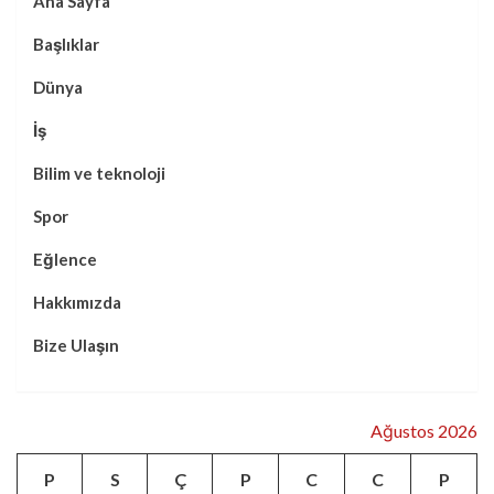
Ana Sayfa
Başlıklar
Dünya
İş
Bilim ve teknoloji
Spor
Eğlence
Hakkımızda
Bize Ulaşın
Ağustos 2026
P
S
Ç
P
C
C
P