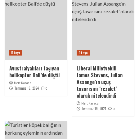
Dünya
Dünya
Avustralyalıları taşıyan
Liberal Milletvekili
helikopter Bali’de düştü
James Stevens, Julian
Assange’ın uçuş
Mert Karaca
tasarısını ‘rezalet’
Temmuz 19, 2024
0
olarak nitelendirdi
Mert Karaca
Temmuz 19, 2024
0