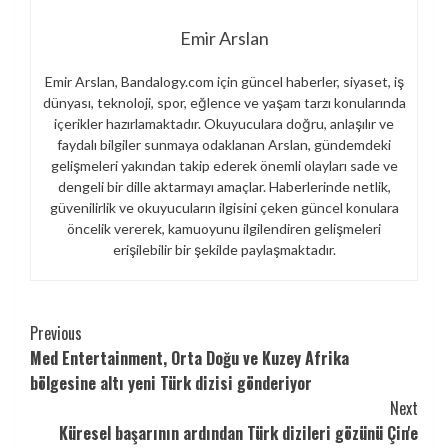
Emir Arslan
Emir Arslan, Bandalogy.com için güncel haberler, siyaset, iş
dünyası, teknoloji, spor, eğlence ve yaşam tarzı konularında
içerikler hazırlamaktadır. Okuyuculara doğru, anlaşılır ve
faydalı bilgiler sunmaya odaklanan Arslan, gündemdeki
gelişmeleri yakından takip ederek önemli olayları sade ve
dengeli bir dille aktarmayı amaçlar. Haberlerinde netlik,
güvenilirlik ve okuyucuların ilgisini çeken güncel konulara
öncelik vererek, kamuoyunu ilgilendiren gelişmeleri
erişilebilir bir şekilde paylaşmaktadır.
Continue
Previous
Med Entertainment, Orta Doğu ve Kuzey Afrika
Reading
bölgesine altı yeni Türk dizisi gönderiyor
Next
Küresel başarının ardından Türk dizileri gözünü Çin'e