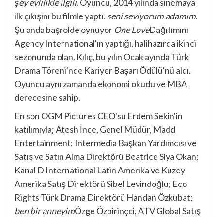
şey evlilikle ilgili
. Oyuncu, 2014 yılında sinemaya
ilk çıkışını bu filmle yaptı.
seni seviyorum adamım
.
Şu anda başrolde oynuyor
One Love
Dağıtımını
Agency International'ın yaptığı, halihazırda ikinci
sezonunda olan. Kılıç, bu yılın Ocak ayında Türk
Drama Töreni'nde Kariyer Başarı Ödülü'nü aldı.
Oyuncu aynı zamanda ekonomi okudu ve MBA
derecesine sahip.
En son OGM Pictures CEO'su Erdem Sekin'in
katılımıyla; Atesh İnce, Genel Müdür, Madd
Entertainment; Intermedia Başkan Yardımcısı ve
Satış ve Satın Alma Direktörü Beatrice Siya Okan;
Kanal D International Latin Amerika ve Kuzey
Amerika Satış Direktörü Sibel Levindoğlu; Eco
Rights Türk Drama Direktörü Handan Özkubat;
ben bir anneyim
Özge Özpirinçci, ATV Global Satış