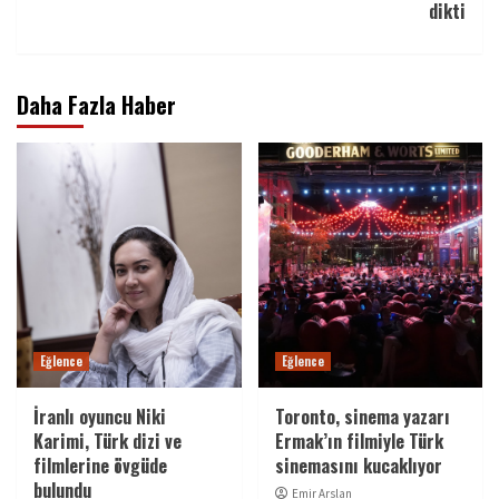
dikti
Daha Fazla Haber
Eğlence
Eğlence
İranlı oyuncu Niki
Toronto, sinema yazarı
Karimi, Türk dizi ve
Ermak’ın filmiyle Türk
filmlerine övgüde
sinemasını kucaklıyor
bulundu
Emir Arslan