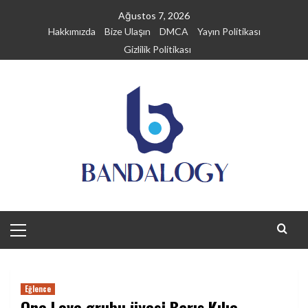
Skip
Ağustos 7, 2026
to
Hakkımızda
Bize Ulaşın
DMCA
Yayın Politikası
content
Gizlilik Politikası
Primary
Menu
Eğlence
One Love grubu üyesi Barış Kılıç