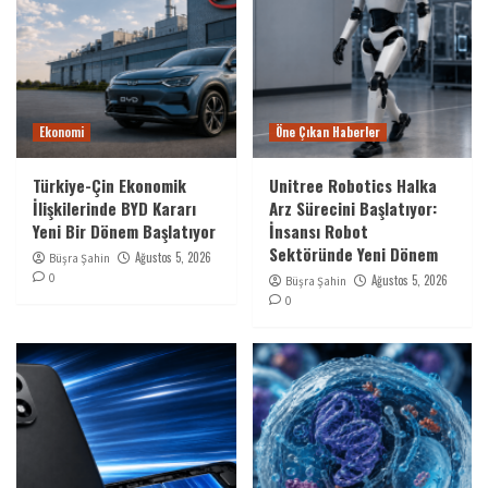
Ekonomi
Öne Çıkan Haberler
Türkiye-Çin Ekonomik
Unitree Robotics Halka
İlişkilerinde BYD Kararı
Arz Sürecini Başlatıyor:
Yeni Bir Dönem Başlatıyor
İnsansı Robot
Sektöründe Yeni Dönem
Ağustos 5, 2026
Büşra Şahin
0
Ağustos 5, 2026
Büşra Şahin
0