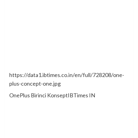
https://data1.ibtimes.co.in/en/full/728208/one-
plus-concept-one.jpg
OnePlus Birinci Konsept
IBTimes IN