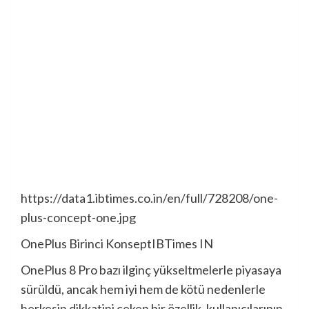
https://data1.ibtimes.co.in/en/full/728208/one-
plus-concept-one.jpg
OnePlus Birinci Konsept
IBTimes IN
OnePlus 8 Pro bazı ilginç yükseltmelerle piyasaya
sürüldü, ancak hem iyi hem de kötü nedenlerle
herkesin dikkatini çeken bir özellik, kullanıcılarının