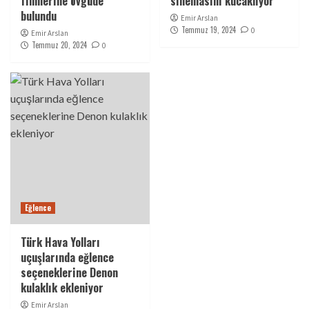
filmlerine övgüde
sinemasını kucaklıyor
bulundu
Emir Arslan
Temmuz 19, 2024
0
Emir Arslan
Temmuz 20, 2024
0
Eğlence
Türk Hava Yolları
uçuşlarında eğlence
seçeneklerine Denon
kulaklık ekleniyor
Emir Arslan