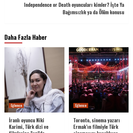
Independence or Death oyuncuları kimler? İşte Ya
Bağımsızlık ya da Ölüm konusu
Daha Fazla Haber
Eğlence
Eğlence
İranlı oyuncu Niki
Toronto, sinema yazarı
Karimi, Türk dizi ve
Ermak’ın filmiyle Türk