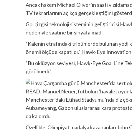
Ancak hakem Michael Oliver’ın saati vızıldamad
TV tekrarlarının açıkça gerçekleştiğini gösterd
Gol çizgisi teknoloji sisteminin geliştiricisi Ha
nedeniyle saatine bir sinyal almadı.
“Kalenin etrafındaki tribünlerde bulunan yedi 
önemli ölçüde kapatıldı.” Hawk-Eye Innovation
“Bu oklüzyon seviyesi, Hawk-Eye Goal Line Tek
görülmedi.”
READ: Manuel Neuer, futbolun ‘hayalet oyunlar
Manchester’daki Etihad Stadyumu’nda diz çökm
Aubameyang, Gabon uluslararası kara protesto 
da kaldırdı.
Özellikle, Olimpiyat madalya kazananları John 