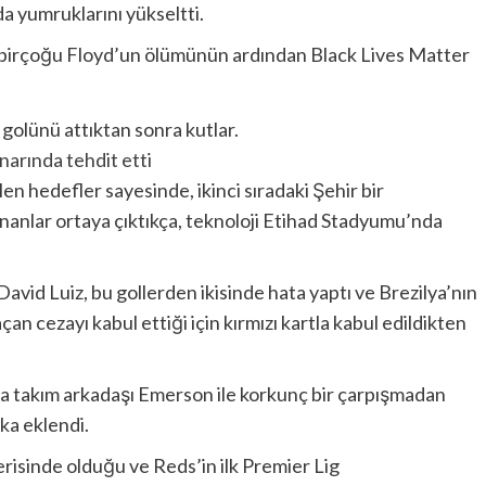
 yumruklarını yükseltti.
ve birçoğu Floyd’un ölümünün ardından Black Lives Matter
arında tehdit etti
en hedefler sayesinde, ikinci sıradaki Şehir bir
anlar ortaya çıktıkça, teknoloji Etihad Stadyumu’nda
avid Luiz, bu gollerden ikisinde hata yaptı ve Brezilya’nın
çan cezayı kabul ettiği için kırmızı kartla kabul edildikten
ia takım arkadaşı Emerson ile korkunç bir çarpışmadan
ka eklendi.
erisinde olduğu ve Reds’in ilk Premier Lig