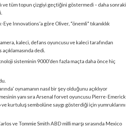
ı ve tüm topun çizgiyi geçtiğini göstermedi – daha sonraki
i.
wk-Eye Innovations’a göre Oliver, “önemli” tıkanıklık
kamera, kaleci, defans oyuncusu ve kaleci tarafından
s açıklamasında dedi.
noloji sisteminin 9000’den fazla maçta daha önce hiç
ında’ oynamanın nasıl bir şey olduğunu açıklıyor
esinin yanı sıra Arsenal forvet oyuncusu Pierre-Emerick
ve kurtuluş sembolüne saygı gösterdiği için yumruklarını
Carlos ve Tommie Smith ABD milli marşı sırasında Mexico