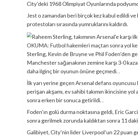
City’deki 1968 Olimpiyat Oyunlarında podyumda
Jest o zamandan beri birçok kez kabul edildi 
protestoları sırasında yumruklarını kaldırdı.
OKUMA: Futbol hakemleri maçtan sonra yol ken
Sterling, Kevin de Bruyne ve Phil Foden’den gel
Manchester sağanakının zemine karşı 3-0 kazan
daha ilginç bir oyunun önüne geçmedi. .
İlk yarı yerine geçen Arsenal defans oyuncusu D
perişan akşamı, ev sahibi takımın ikincisine yol a
sonra erken bir sonuca getirildi. .
Foden’ın golü durma noktasına geldi, Eric Garc
sonra gerilmek zorunda kaldıktan sonra 11 daki
Galibiyet, City’nin lider Liverpool’un 22 puan g