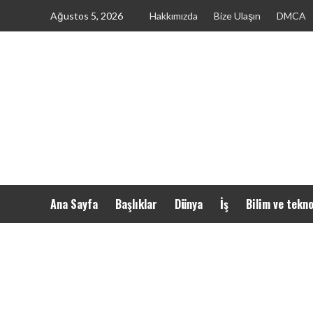
Skip
Ağustos 5, 2026
Hakkımızda
Bize Ulaşın
DMCA
to
content
Ana Sayfa
Başlıklar
Dünya
İş
Bilim ve tekno