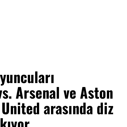
yuncuları
s. Arsenal ve Aston
d United arasında diz
kıyor