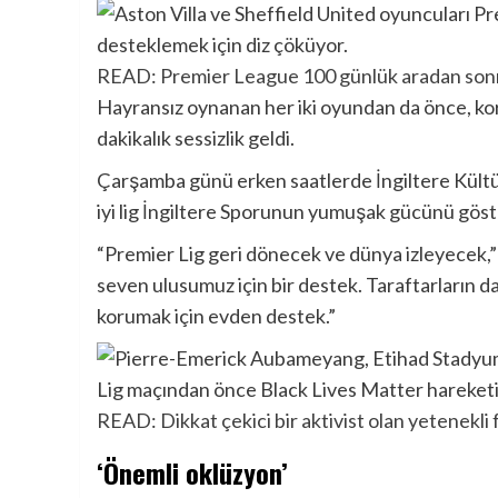
READ: Premier League 100 günlük aradan sonr
Hayransız oynanan her iki oyundan da önce, kor
dakikalık sessizlik geldi.
Çarşamba günü erken saatlerde İngiltere Kült
iyi lig İngiltere Sporunun yumuşak gücünü göst
“Premier Lig geri dönecek ve dünya izleyecek,
seven ulusumuz için bir destek. Taraftarların d
korumak için evden destek.”
READ: Dikkat çekici bir aktivist olan yetenekli f
‘Önemli oklüzyon’