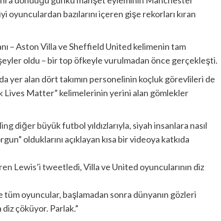
 sonra döndüğü günkü manşet eyleminin Manchester
yi oyunculardan bazılarını içeren gişe rekorları kıran
nı – Aston Villa ve Sheffield United kelimenin tam
eyler oldu – bir top öfkeyle vurulmadan önce gerçekleşti.
 yer alan dört takımın personelinin koçluk görevlileri de
 Lives Matter” kelimelerinin yerini alan gömlekler
ling
diğer büyük futbol yıldızlarıyla, siyah insanlara nasıl
orgun” olduklarını açıklayan kısa bir videoya katkıda
en Lewis’i tweetledi
, Villa ve United oyuncularının diz
e tüm oyuncular, başlamadan sonra dünyanın gözleri
diz çöküyor. Parlak.”