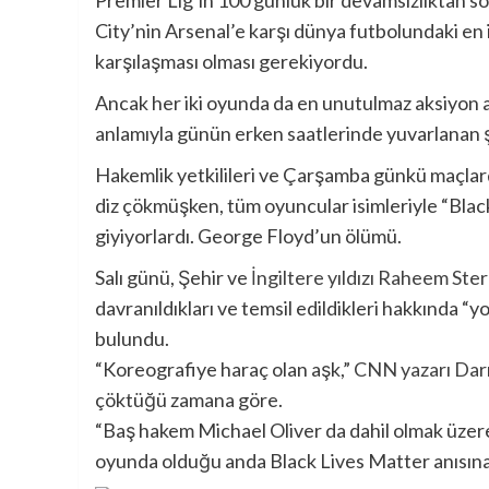
Premier Lig’in 100 günlük bir devamsızlıktan
City’nin Arsenal’e karşı dünya futbolundaki en i
karşılaşması olması gerekiyordu.
Ancak her iki oyunda da en unutulmaz aksiyon a
anlamıyla günün erken saatlerinde yuvarlanan ş
Hakemlik yetkilileri ve Çarşamba günkü maçlarda
diz çökmüşken, tüm oyuncular isimleriyle “Black
giyiyorlardı. George Floyd’un ölümü.
Salı günü, Şehir ve
İngiltere yıldızı Raheem Ster
davranıldıkları ve temsil edildikleri hakkında “y
bulundu.
“Koreografiye haraç olan aşk,”
CNN yazarı Darr
çöktüğü zamana göre.
“Baş hakem Michael Oliver da dahil olmak üzer
oyunda olduğu anda Black Lives Matter anısına 