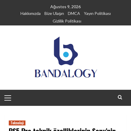
Skip
Ağustos 9, 2026
to
Hakkımızda
Bize Ulaşın
DMCA
Yayın Politikası
content
Gizlilik Politikası
Primary
Menu
Teknoloji
PS5 Pro teknik özelliklerinin Sony'nin