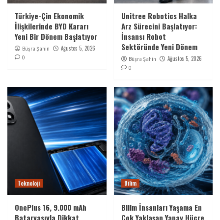
Türkiye-Çin Ekonomik
Unitree Robotics Halka
İlişkilerinde BYD Kararı
Arz Sürecini Başlatıyor:
Yeni Bir Dönem Başlatıyor
İnsansı Robot
Sektöründe Yeni Dönem
Ağustos 5, 2026
Büşra Şahin
0
Ağustos 5, 2026
Büşra Şahin
0
Teknoloji
Bilim
OnePlus 16, 9.000 mAh
Bilim İnsanları Yaşama En
Bataryasıyla Dikkat
Çok Yaklaşan Yapay Hücre