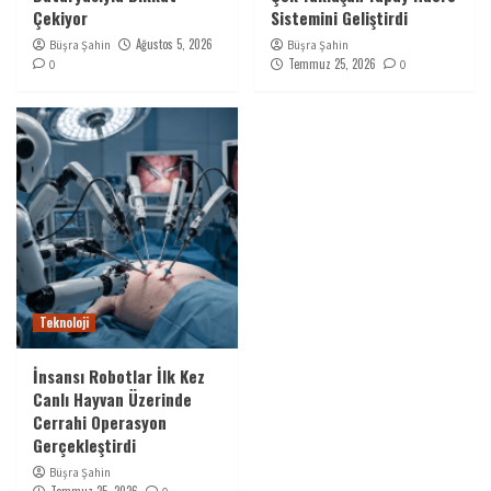
Çekiyor
Sistemini Geliştirdi
Ağustos 5, 2026
Büşra Şahin
Büşra Şahin
Temmuz 25, 2026
0
0
Teknoloji
İnsansı Robotlar İlk Kez
Canlı Hayvan Üzerinde
Cerrahi Operasyon
Gerçekleştirdi
Büşra Şahin
Temmuz 25, 2026