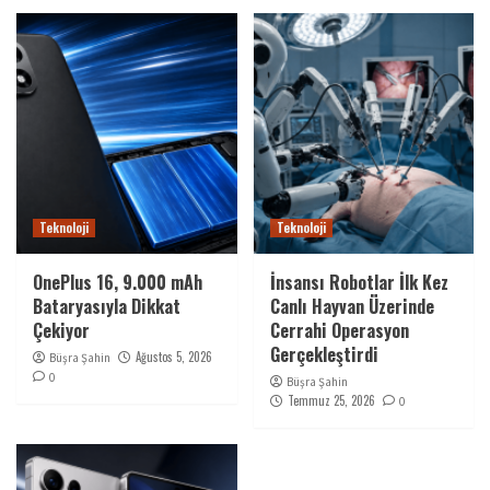
Teknoloji
Teknoloji
OnePlus 16, 9.000 mAh
İnsansı Robotlar İlk Kez
Bataryasıyla Dikkat
Canlı Hayvan Üzerinde
Çekiyor
Cerrahi Operasyon
Gerçekleştirdi
Ağustos 5, 2026
Büşra Şahin
0
Büşra Şahin
Temmuz 25, 2026
0