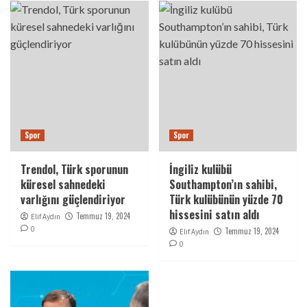
Spor
Spor
Trendol, Türk sporunun
İngiliz kulübü
küresel sahnedeki
Southampton’ın sahibi,
varlığını güçlendiriyor
Türk kulübünün yüzde 70
hissesini satın aldı
Temmuz 19, 2024
Elif Aydın
0
Temmuz 19, 2024
Elif Aydın
0