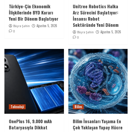
Türkiye-Çin Ekonomik
Unitree Robotics Halka
İlişkilerinde BYD Kararı
Arz Sürecini Başlatıyor:
Yeni Bir Dönem Başlatıyor
İnsansı Robot
Sektöründe Yeni Dönem
Ağustos 5, 2026
Büşra Şahin
0
Ağustos 5, 2026
Büşra Şahin
0
Teknoloji
Bilim
OnePlus 16, 9.000 mAh
Bilim İnsanları Yaşama En
Bataryasıyla Dikkat
Çok Yaklaşan Yapay Hücre