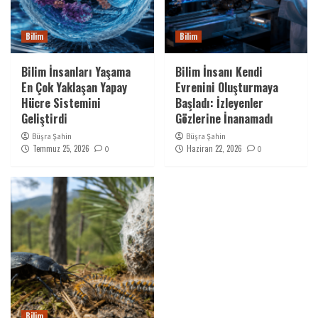
Bilim
Bilim
Bilim İnsanları Yaşama
Bilim İnsanı Kendi
En Çok Yaklaşan Yapay
Evrenini Oluşturmaya
Hücre Sistemini
Başladı: İzleyenler
Geliştirdi
Gözlerine İnanamadı
Büşra Şahin
Büşra Şahin
Temmuz 25, 2026
Haziran 22, 2026
0
0
Bilim