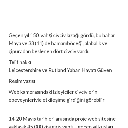
Geçen yıl 150. vahşi civciv kızağı gördü, bu bahar
Maya ve 33 (11) de hamamböceği, alabalık ve
çipuradan beslenen dört civciv vardı.
Telif hakkı
Leicestershire ve Rutland Yaban Hayatı Güven
Resim yazısı
Web kamerasındaki izleyiciler civcivlerin
ebeveynleriyle etkileşime girdiğini görebilir
14-20 Mayıs tarihleri ​​arasında proje web sitesine
yaklaşık 45.000 kişi giriş yaptı – geçen yıl kuşları