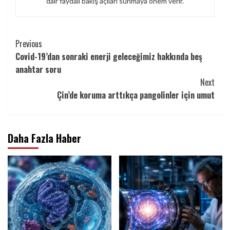
dair faydalı bakış açıları sunmaya önem verir.
Continue
Previous
Covid-19’dan sonraki enerji geleceğimiz hakkında beş
Reading
anahtar soru
Next
Çin’de koruma arttıkça pangolinler için umut
Daha Fazla Haber