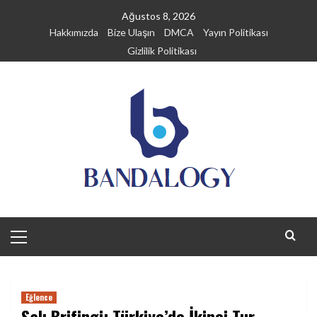
Skip
Ağustos 8, 2026
to
Hakkımızda
Bize Ulaşın
DMCA
Yayın Politikası
content
Gizlilik Politikası
Primary
Menu
Eğlence
Salı Brifingi: Türkiye’de İkinci Tur