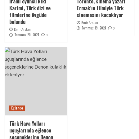
İranlı oyuncu Niki
Toronto, sinema yazarı
Karimi, Türk dizi ve
Ermak’ın filmiyle Türk
filmlerine övgüde
sinemasını kucaklıyor
bulundu
Emir Arslan
Temmuz 19, 2024
0
Emir Arslan
Temmuz 20, 2024
0
Eğlence
Türk Hava Yolları
uçuşlarında eğlence
seçeneklerine Denon