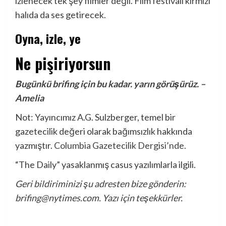
izlenecek tek şey filmler değil. Film festivali kırmızı
halıda da ses getirecek.
Oyna, izle, ye
Ne pişiriyorsun
Bugünkü brifing için bu kadar. yarın görüşürüz. –
Amelia
Not: Yayıncımız A.G. Sulzberger, temel bir
gazetecilik değeri olarak bağımsızlık hakkında
yazmıştır.
Columbia Gazetecilik Dergisi’nde.
“The Daily” yasaklanmış casus yazılımlarla ilgili.
Geri bildiriminizi şu adresten bize gönderin:
brifing@nytimes.com
. Yazı için teşekkürler.