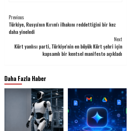
Continue
Previous
Türkiye, Rusya'nın Kırım'ı ilhakını reddettiğini bir kez
Reading
daha yineledi
Next
Kürt yanlısı parti, Türkiye'nin en büyük Kürt şehri için
kapsamlı bir kentsel manifesto açıkladı
Daha Fazla Haber