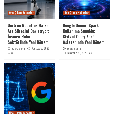
Öne Çıkan Haberler
Öne Çıkan Haberler
Unitree Robotics Halka
Google Gemini Spark
Arz Sürecini Başlatıyor:
Kullanıma Sunuldu:
İnsansı Robot
Kişisel Yapay Zekâ
Sektöründe Yeni Dönem
Asistanında Yeni Dönem
Ağustos 5, 2026
Büşra Şahin
Büşra Şahin
Temmuz 25, 2026
0
0
Öne Çıkan Haberler